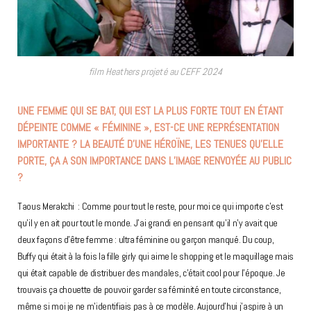
film Heathers projeté au CEFF 2024
UNE FEMME QUI SE BAT, QUI EST LA PLUS FORTE TOUT EN ÉTANT
DÉPEINTE COMME « FÉMININE », EST-CE UNE REPRÉSENTATION
IMPORTANTE ? LA BEAUTÉ D’UNE HÉROÏNE, LES TENUES QU’ELLE
PORTE, ÇA A SON IMPORTANCE DANS L’IMAGE RENVOYÉE AU PUBLIC
?
Taous Merakchi : Comme pour tout le reste, pour moi ce qui importe c’est
qu’il y en ait pour tout le monde. J’ai grandi en pensant qu’il n’y avait que
deux façons d’être femme : ultra féminine ou garçon manqué. Du coup,
Buffy qui était à la fois la fille girly qui aime le shopping et le maquillage mais
qui était capable de distribuer des mandales, c’était cool pour l’époque. Je
trouvais ça chouette de pouvoir garder sa féminité en toute circonstance,
même si moi je ne m’identifiais pas à ce modèle. Aujourd’hui j’aspire à un