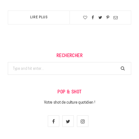
LIRE PLUS
RECHERCHER
Search
for:
POP & SHOT
Votre shot de culture quotidien !
F
T
I
a
w
n