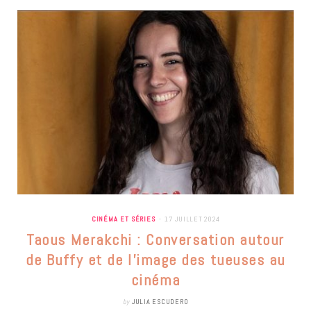
CINÉMA ET SÉRIES
17 JUILLET 2024
Taous Merakchi : Conversation autour
de Buffy et de l’image des tueuses au
cinéma
by
JULIA ESCUDERO