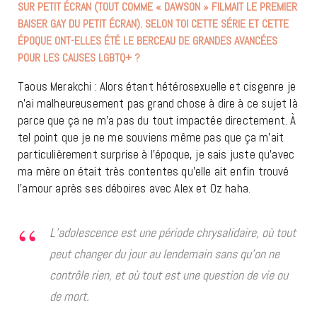
SUR PETIT ÉCRAN (TOUT COMME « DAWSON » FILMAIT LE PREMIER
BAISER GAY DU PETIT ÉCRAN). SELON TOI CETTE SÉRIE ET CETTE
ÉPOQUE ONT-ELLES ÉTÉ LE BERCEAU DE GRANDES AVANCÉES
POUR LES CAUSES LGBTQ+ ?
Taous Merakchi : Alors étant hétérosexuelle et cisgenre je
n’ai malheureusement pas grand chose à dire à ce sujet là
parce que ça ne m’a pas du tout impactée directement. À
tel point que je ne me souviens même pas que ça m’ait
particulièrement surprise à l’époque, je sais juste qu’avec
ma mère on était très contentes qu’elle ait enfin trouvé
l’amour après ses déboires avec Alex et Oz haha.
L’adolescence est une période chrysalidaire, où tout
peut changer du jour au lendemain sans qu’on ne
contrôle rien, et où tout est une question de vie ou
de mort.