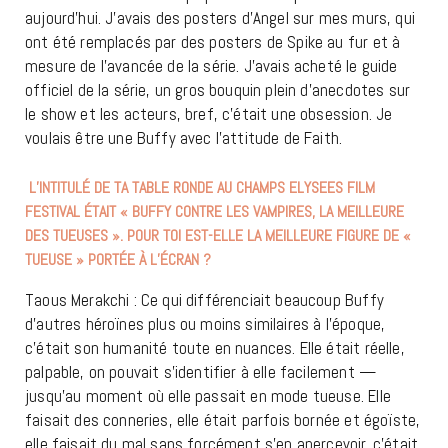
aujourd’hui. J’avais des posters d’Angel sur mes murs, qui
ont été remplacés par des posters de Spike au fur et à
mesure de l’avancée de la série. J’avais acheté le guide
officiel de la série, un gros bouquin plein d’anecdotes sur
le show et les acteurs, bref, c’était une obsession. Je
voulais être une Buffy avec l’attitude de Faith.
L’INTITULÉ DE TA TABLE RONDE AU CHAMPS ELYSEES FILM
FESTIVAL ÉTAIT « BUFFY CONTRE LES VAMPIRES, LA MEILLEURE
DES TUEUSES ». POUR TOI EST-ELLE LA MEILLEURE FIGURE DE «
TUEUSE » PORTÉE À L’ÉCRAN ?
Taous Merakchi : Ce qui différenciait beaucoup Buffy
d’autres héroïnes plus ou moins similaires à l’époque,
c’était son humanité toute en nuances. Elle était réelle,
palpable, on pouvait s’identifier à elle facilement —
jusqu’au moment où elle passait en mode tueuse. Elle
faisait des conneries, elle était parfois bornée et égoïste,
elle faisait du mal sans forcément s’en apercevoir, c’était