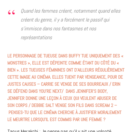
Quand les femmes créent, notamment quand elles
créent du genre, il y a forcément le passif qui
s’immisce dans nos fantasmes et nos
représentations
LE PERSONNAGE DE TUEUSE DANS BUFFY TUE UNIQUEMENT DES «
MONSTRES », ELLE EST DÉPEINTE COMME ÉTANT DU CÔTÉ DU «
BIEN ». LES TUEUSES FÉMININES ONT D’AILLEURS RÉGULIÈREMENT
CETTE IMAGE AU CINÉMA. ELLES TUENT PAR VENGEANCE, POUR DE
JUSTES CAUSES – CARRIE SE VENGE DE SES BOURREAUX / ERIN
SE DÉFEND DANS YOU’RE NEXT/ DANS JENNIFER’S BODY,
JENNIFER DONNE UNE LEÇON À CEUX QUI VEULENT ABUSER DE
SON CORPS / DEBBIE SALT VENGE SON FILS DANS SCREAM 2 –
PENSES-TU QUE LE CINÉMA CHERCHE À JUSTIFIER MORALEMENT
LE MEURTRE LORSQU’IL EST COMMIS PAR UNE FEMME ?
Taous Merakchi : Je pense pas qu’il y ait une volonté