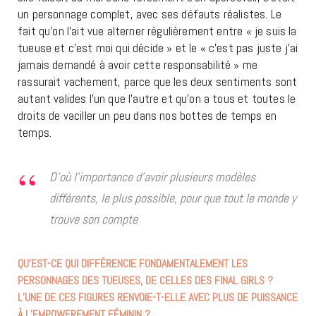
un personnage complet, avec ses défauts réalistes. Le
fait qu’on l’ait vue alterner régulièrement entre « je suis la
tueuse et c’est moi qui décide » et le « c’est pas juste j’ai
jamais demandé à avoir cette responsabilité » me
rassurait vachement, parce que les deux sentiments sont
autant valides l’un que l’autre et qu’on a tous et toutes le
droits de vaciller un peu dans nos bottes de temps en
temps.
D’où l’importance d’avoir plusieurs modèles
différents, le plus possible, pour que tout le monde y
trouve son compte
QU’EST-CE QUI DIFFÉRENCIE FONDAMENTALEMENT LES
PERSONNAGES DES TUEUSES, DE CELLES DES FINAL GIRLS ?
L’UNE DE CES FIGURES RENVOIE-T-ELLE AVEC PLUS DE PUISSANCE
À L’EMPOWEREMENT FÉMININ ?