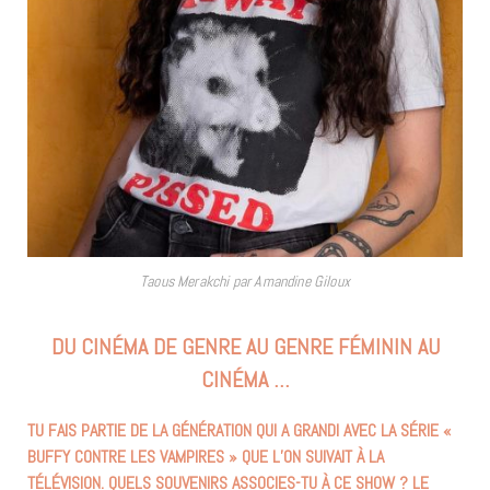
Taous Merakchi par Amandine Giloux
DU CINÉMA DE GENRE AU GENRE FÉMININ AU
CINÉMA …
TU FAIS PARTIE DE LA GÉNÉRATION QUI A GRANDI AVEC LA SÉRIE «
BUFFY CONTRE LES VAMPIRES » QUE L’ON SUIVAIT À LA
TÉLÉVISION. QUELS SOUVENIRS ASSOCIES-TU À CE SHOW ? LE