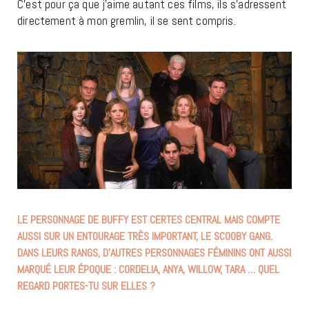
C’est pour ça que j’aime autant ces films, ils s’adressent
directement à mon gremlin, il se sent compris.
LE PERSONNAGE DE BUFFY EST CERTES CENTRAL MAIS COMPTE
AUSSI SUR UN ENTOURAGE TRÈS IMPORTANT, LE SCOOBY GANG.
DANS LEURS RANGS, D’AUTRES PERSONNAGES FÉMININS ONT AUSSI
MARQUÉ LEUR ÉPOQUE : CORDELIA, ANYA, WILLOW, TARA … QUEL
REGARD PORTES-TU SUR ELLES ?