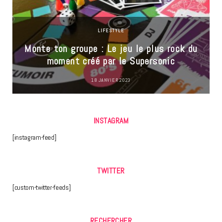
LIFESTYLE
Monte ton groupe : Le jeu le plus rock du
moment créé par le Supersonic
18 JANVIER 2023
INSTAGRAM
[instagram-feed]
TWITTER
[custom-twitter-feeds]
RECHERCHER