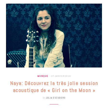
MUSIQUE
27 JANVIER 2018
Naya: Découvrez la très jolie session
acoustique de « Girl on the Moon »
by
JULIA ESCUDERO