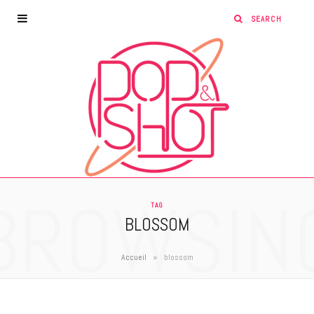
BROWSIN
TAG
BLOSSOM
»
Accueil
blossom