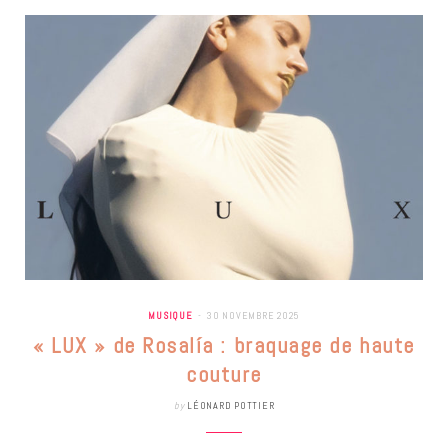
MUSIQUE
30 NOVEMBRE 2025
« LUX » de Rosalía : braquage de haute
couture
by
LÉONARD POTTIER