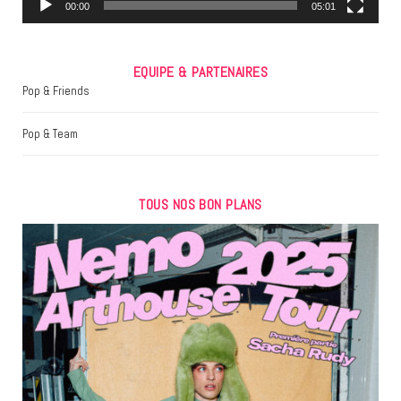
m
00:00
05:01
EQUIPE & PARTENAIRES
Pop & Friends
Pop & Team
TOUS NOS BON PLANS