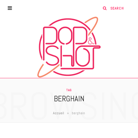
BROWSIN
TAG
BERGHAIN
»
Accueil
berghain