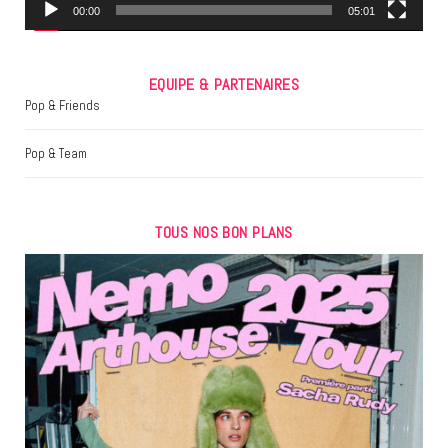
m
00:00
05:01
EQUIPE & PARTENAIRES
Pop & Friends
Pop & Team
TOUS NOS BON PLANS