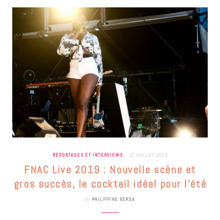
REPORTAGES ET INTERVIEWS
12 JUILLET 2019
FNAC Live 2019 : Nouvelle scène et
gros succès, le cocktail idéal pour l’été
by
PHILIPPINE BERDA