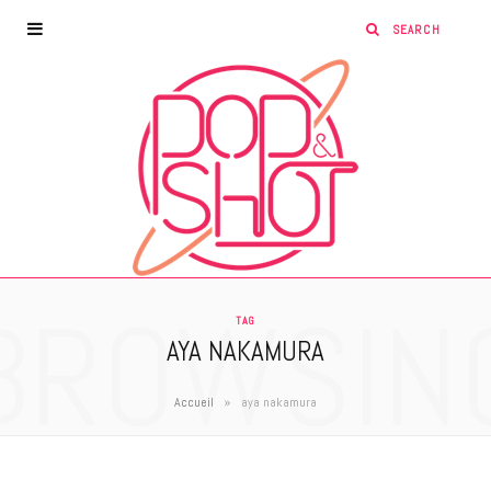
BROWSIN
TAG
AYA NAKAMURA
»
Accueil
aya nakamura