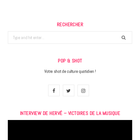
RECHERCHER
Search
for:
POP & SHOT
Votre shot de culture quotidien !
F
T
I
a
w
n
INTERVIEW DE HERVÉ – VICTOIRES DE LA MUSIQUE
c
i
s
Lecteur
e
t
t
vidéo
b
t
a