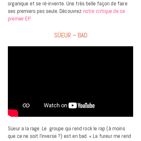
organique et se ré-invente. Une très belle façon de faire
ses premiers pas seule. Découvrez
notre critique de ce
premier EP
.
SÜEUR – BAD
Süeur a la rage. Le groupe qui rend rock le rap (à moins
que ce ne soit l’inverse ?) est en bad. « La fureur me rend