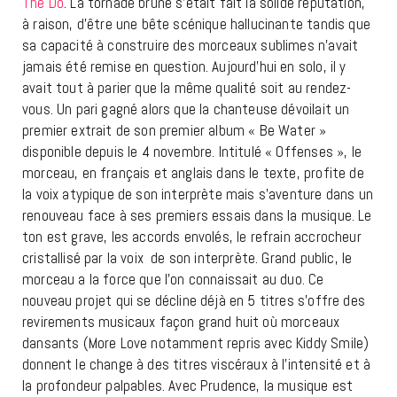
The Do
. La tornade brune s’était fait la solide réputation,
à raison, d’être une bête scénique hallucinante tandis que
sa capacité à construire des morceaux sublimes n’avait
jamais été remise en question. Aujourd’hui en solo, il y
avait tout à parier que la même qualité soit au rendez-
vous. Un pari gagné alors que la chanteuse dévoilait un
premier extrait de son premier album « Be Water »
disponible depuis le 4 novembre. Intitulé « Offenses », le
morceau, en français et anglais dans le texte, profite de
la voix atypique de son interprète mais s’aventure dans un
renouveau face à ses premiers essais dans la musique. Le
ton est grave, les accords envolés, le refrain accrocheur
cristallisé par la voix de son interprète. Grand public, le
morceau a la force que l’on connaissait au duo. Ce
nouveau projet qui se décline déjà en 5 titres s’offre des
revirements musicaux façon grand huit où morceaux
dansants (More Love notamment repris avec Kiddy Smile)
donnent le change à des titres viscéraux à l’intensité et à
la profondeur palpables. Avec Prudence, la musique est