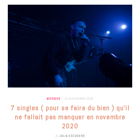
MUSIQUE
23 NOVEMBRE 2020
7 singles ( pour se faire du bien ) qu’il
ne fallait pas manquer en novembre
2020
by
JULIA ESCUDERO