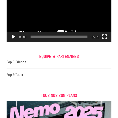
o
e
g
o
r
r
k
a
m
00:00
05:01
EQUIPE & PARTENAIRES
Pop & Friends
Pop & Team
TOUS NOS BON PLANS