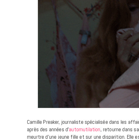
Camille Preaker, journaliste spécialisée dans les affa
après des années d’
automutilation
, retourne dans sa
meurtre d’une jeune fille et sur une disparition. Elle