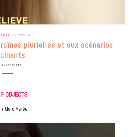
SÉRIES
28 AVRIL 2020
roïnes plurielles et aux scénarios
scinants
ULIA ESCUDERO
P OBJECTS
n-Marc Vallée
BONS PLANS
Les Eclatantes : une soirée entre
concerts, expos, kart, aéroplume…