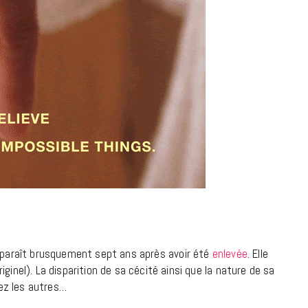
7 JUIN 2026
LIFESTYLE
Gainsbourg, toute une vie :
documentaire plus Ginsburg que
Gainsbarre à ne pas manquer sur
pparaît brusquement sept ans après avoir été
enlevée
. Elle
ginel). La disparition de sa cécité ainsi que la nature de sa
France 3
ez les autres…
18 FÉVRIER 2021