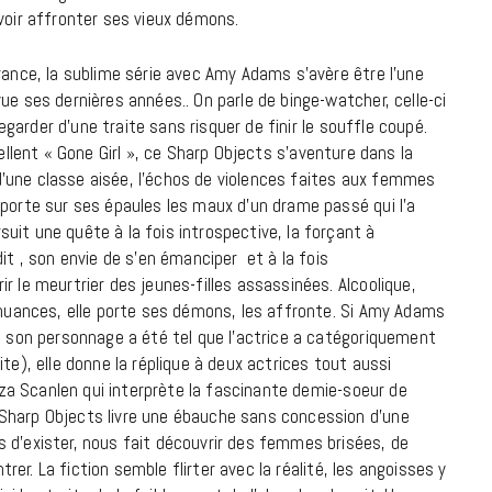
voir affronter ses vieux démons.
18 JUILLET 2026
rance, la sublime série avec Amy Adams s’avère être l’une
ue ses dernières années.. On parle de binge-watcher, celle-ci
regarder d’une traite sans risquer de finir le souffle coupé.
’excellent « Gone Girl », ce Sharp Objects s’aventure dans la
e d’une classe aisée, l’échos de violences faites aux femmes
 porte sur ses épaules les maux d’un drame passé qui l’a
uit une quête à la fois introspective, la forçant à
it , son envie de s’en émanciper et à la fois
r le meurtrier des jeunes-filles assassinées. Alcoolique,
e nuances, elle porte ses démons, les affronte. Si Amy Adams
de son personnage a été tel que l’actrice a catégoriquement
te), elle donne la réplique à deux actrices tout aussi
liza Scanlen qui interprète la fascinante demie-soeur de
CINÉMA ET SÉRIES
Sharp Objects livre une ébauche sans concession d’une
Disclosure Day : le retour en grâce
 d’exister, nous fait découvrir des femmes brisées, de
ntrer. La fiction semble flirter avec la réalité, les angoisses y
de Steven Spielberg