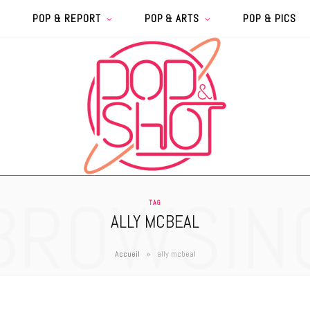
POP & REPORT
POP & ARTS
POP & PICS
BROWSIN
TAG
ALLY MCBEAL
»
Accueil
ally mcbeal