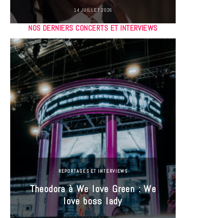
14 JUILLET 2026
NOS DERNIERS CONCERTS ET INTERVIEWS
REPORTAGES ET INTERVIEWS
Theodora à We love Green : We
Hayle
love boss lady
Gree