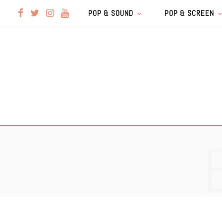
F
T
I
Y
POP & SOUND
POP & SCREEN
a
w
n
o
c
i
s
u
e
t
t
T
b
t
a
u
o
e
g
b
o
r
r
e
k
a