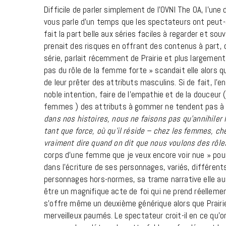
Difficile de parler simplement de l’OVNI The OA, l’une 
vous parle d’un temps que les spectateurs ont peut-êt
fait la part belle aux séries faciles à regarder et so
prenait des risques en offrant des contenus à part, qu’
série, parlait récemment de Prairie et plus largemen
pas du rôle de la femme forte » scandait elle alors 
de leur prêter des attributs masculins. Si de fait, l
noble intention, faire de l’empathie et de la douceur
femmes ) des attributs à gommer ne tendent pas à 
dans nos histoires, nous ne faisons pas qu’annihiler 
tant que force, où qu’il réside – chez les femmes, c
vraiment dire quand on dit que nous voulons des rôle
corps d’une femme que je veux encore voir nue » poursu
dans l’écriture de ses personnages, variés, différents
personnages hors-normes, sa trame narrative elle auss
être un magnifique acte de foi qui ne prend réelleme
s’offre même un deuxième générique alors que Prairi
merveilleux paumés. Le spectateur croit-il en ce qu’o