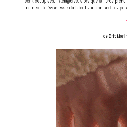
sont décuplées, intelligibles, alors que la force prend 
moment télévisé essentiel dont vous ne sortirez pa
de Brit Marl