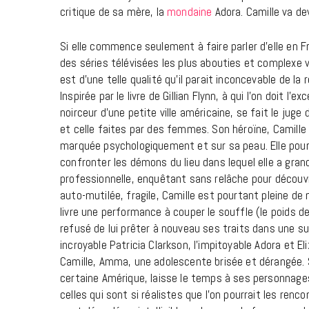
critique de sa mère, la
mondaine
Adora. Camille va de
Si elle commence seulement à faire parler d’elle en F
des séries télévisées les plus abouties et complexe v
est d’une telle qualité qu’il parait inconcevable de la 
Inspirée par le livre de Gillian Flynn, à qui l’on doit l
noirceur d’une petite ville américaine, se fait le jug
et celle faites par des femmes. Son héroïne, Camille
marquée psychologiquement et sur sa peau. Elle pours
confronter les démons du lieu dans lequel elle a grand
professionnelle, enquêtant sans relâche pour découvri
auto-mutilée, fragile, Camille est pourtant pleine d
livre une performance à couper le souffle (le poids 
refusé de lui prêter à nouveau ses traits dans une sui
incroyable Patricia Clarkson, l’impitoyable Adora et E
Camille, Amma, une adolescente brisée et dérangée. 
certaine Amérique, laisse le temps à ses personnages
celles qui sont si réalistes que l’on pourrait les renco