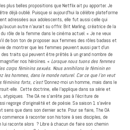
des plus belles propositions que Netflix ait pu apporter. Je
re déjà oublié. Puisque si aujourd’hui la célèbre plateforme
uvent adressées aux adolescents, elle fut aussi celle qui
aucun autre n’aurait su offrir. Brit Marling, créatrice de la
t du rôle de la femme dans le cinéma actuel. « Je ne veux
qu’il de bon ton de proposer aux femmes des rôles badass et
’envie de montrer que les femmes peuvent aussi part d’un
 ( des traits qui peuvent être prêtés à un grand nombre de
magnifier nos héroïnes. «
Lorsque nous tuons des femmes
les corps féminins sexués. Nous annihilons le féminin en
hez les hommes, dans le monde naturel. Car ce que l’on veut
s féminins forts, c’est
‘Donnez-moi un homme, mais dans le
it-elle. Cette doctrine, elle l’applique dans sa série et
, atypiques. The OA ne s’arrête pas à l’écriture de
i regorge d’originalité et de poésie. Sa saison 1 s’avère
nt sens que dans son dernier acte. Pour se faire, The OA
e commence à raconter son histoire à ses disciples, de
n lui raconte alors ? Libre à chacun de faire son chemin