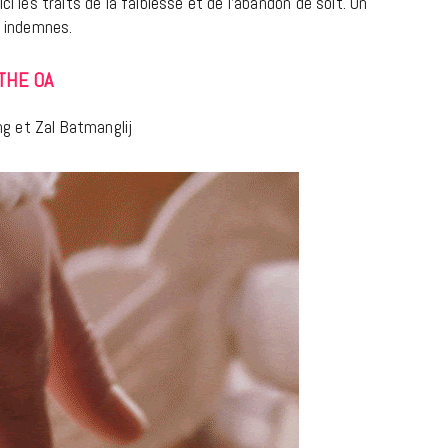
ici les traits de la faiblesse et de l’abandon de soit. Un
9 JUIN 2026
s indemnes.
THE OA
ing et Zal Batmanglij
REPORTAGES ET INTERVIEWS
We Love Green se met au vert sur
la Montagne de Gorillaz