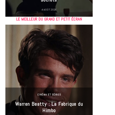
4 AOÛT 2026
LE MEILLEUR DU GRAND ET PETIT ÉCRAN
CINÉMA ET SÉRIES
Incel
Warren Beatty : La Fabrique du
genre i
Himbo