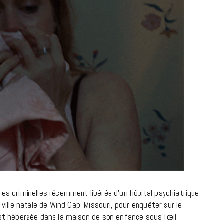
à la Cité des Sciences
14 DÉCEMBRE 2022
MUSIQUE
ires criminelles récemment libérée d’un hôpital psychiatrique
 ville natale de Wind Gap, Missouri, pour enquêter sur le
Cage The Elephant, l’ivoire du rock
 est hébergée dans la maison de son enfance sous l’œil
dévoile « Beaches In Tennessee »