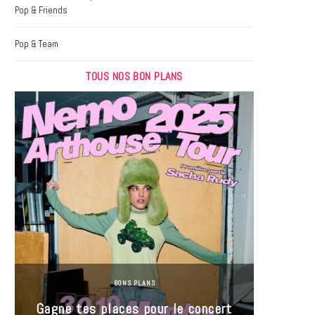
k
a
Pop & Friends
m
Pop & Team
TOUS NOS BON PLANS
BONS PLANS
Jeu-Co
Gagne tes places pour le concert
limit