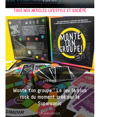
9 JUIN 2026
TOUS NOS ARTICLES LIFESTYLE ET SOCIÉTÉ
LIFESTYLE
Monte ton groupe : Le jeu le plus
35 Mi
rock du moment créé par le
« J’es
Supersonic
ma t
18 JANVIER 2023