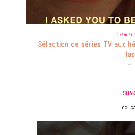
CINÉMA ET 
Sélection de séries TV aux hé
fa
by
J
SHAR
de Jea