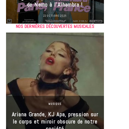
de Nemo à l’Alhambra !
22 OCTOBRE 2025
NOS DERNIÈRES DÉCOUVERTES MUSICALES
MUSIQUE
Ariana Grande, KJ Apa, pression sur
le corps et miroir obscure de notre
Les
société
réin