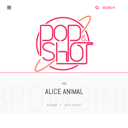
BROWSIN
TAG
ALICE ANIMAL
»
Accueil
alice animal