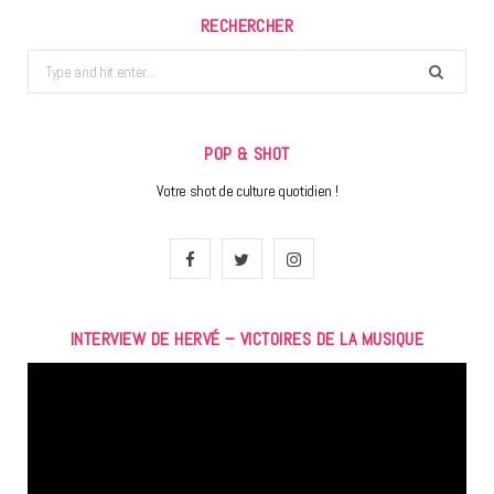
RECHERCHER
Search
for:
POP & SHOT
Votre shot de culture quotidien !
F
T
I
a
w
n
INTERVIEW DE HERVÉ – VICTOIRES DE LA MUSIQUE
c
i
s
Lecteur
e
t
t
vidéo
b
t
a
o
e
g