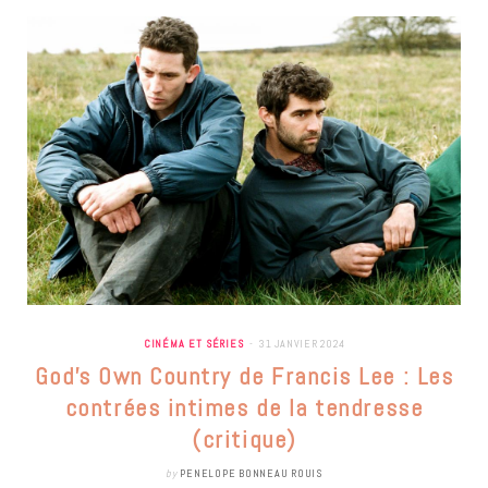
CINÉMA ET SÉRIES
31 JANVIER 2024
God’s Own Country de Francis Lee : Les
contrées intimes de la tendresse
(critique)
by
PENELOPE BONNEAU ROUIS