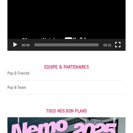
b
t
a
o
e
g
o
r
r
k
a
m
00:00
05:01
EQUIPE & PARTENAIRES
Pop & Friends
Pop & Team
TOUS NOS BON PLANS