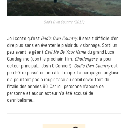
God’s Own Country (2017)
Joli conte qu’est
God’s Own Country.
Il serait difficile d’en
dire plus sans en éventer le plaisir du visionnage. Sorti un
peu avant le géant
Call Me By Your Name
du grand Luca
Guadagnino (dont le prochain film,
Challengers,
a pour
acteur principal… Josh O’Connor!),
God’s Own Country
est
peut-être passé un peu à la trappe. La campagne anglaise
n’a pourtant pas à rougir face au soleil envoûtant de
l’Italie des années 80. Car ici, personne n’abuse de
personne et aucun acteur n’a été accusé de
cannibalisme…