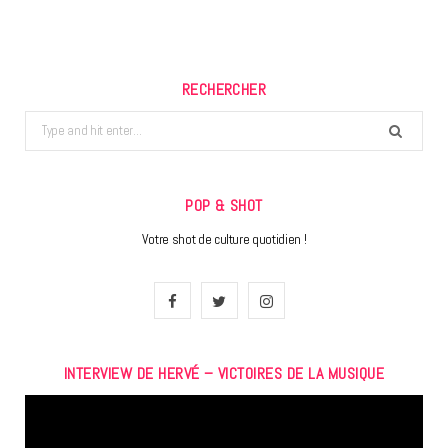
RECHERCHER
Search
for:
POP & SHOT
Votre shot de culture quotidien !
F
T
I
a
w
n
INTERVIEW DE HERVÉ – VICTOIRES DE LA MUSIQUE
c
i
s
Lecteur
e
t
t
vidéo