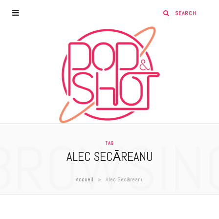
BROWSIN
TAG
ALEC SECĀREANU
»
Accueil
Alec Secāreanu