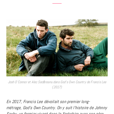
Josh O’Connor et Alec Secāreanu dans God’s Own Country de Francis Lee
(2017)
En 2017, Francis Lee dévoilait son premier long-
métrage, God’s Own Country. On y suit l’histoire de Johnny
Saxby, un fermier vivant dans le Yorkshire avec son père