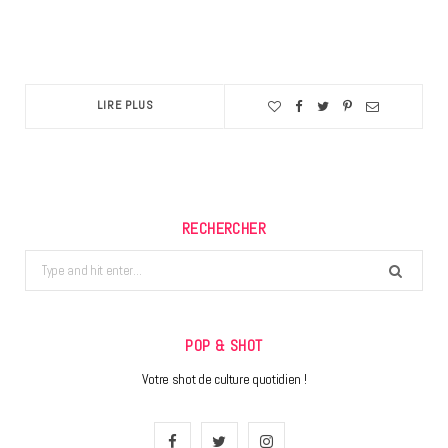
LIRE PLUS
RECHERCHER
Search
for:
POP & SHOT
Votre shot de culture quotidien !
F
T
I