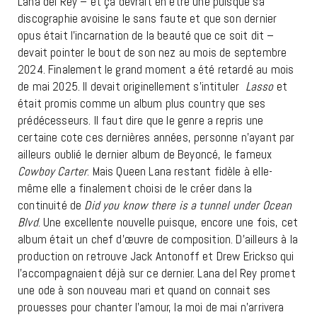
Lana del Rey – et ça devrait en être une puisque sa
discographie avoisine le sans faute et que son dernier
opus était l’incarnation de la beauté que ce soit dit –
devait pointer le bout de son nez au mois de septembre
2024. Finalement le grand moment a été retardé au mois
de mai 2025. Il devait originellement s’intituler
Lasso
et
était promis comme un album plus country que ses
prédécesseurs. Il faut dire que le genre a repris une
certaine cote ces dernières années, personne n’ayant par
ailleurs oublié le dernier album de Beyoncé, le fameux
Cowboy Carter
. Mais Queen Lana restant fidèle à elle-
même elle a finalement choisi de le créer dans la
continuité de
Did you know there is a tunnel under Ocean
Blvd
. Une excellente nouvelle puisque, encore une fois, cet
album était un chef d’œuvre de composition. D’ailleurs à la
production on retrouve Jack Antonoff et Drew Erickso qui
l’accompagnaient déjà sur ce dernier. Lana del Rey promet
une ode à son nouveau mari et quand on connait ses
prouesses pour chanter l’amour, la moi de mai n’arrivera