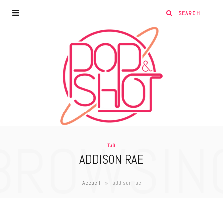
BROWSIN
TAG
ADDISON RAE
»
Accueil
addison rae