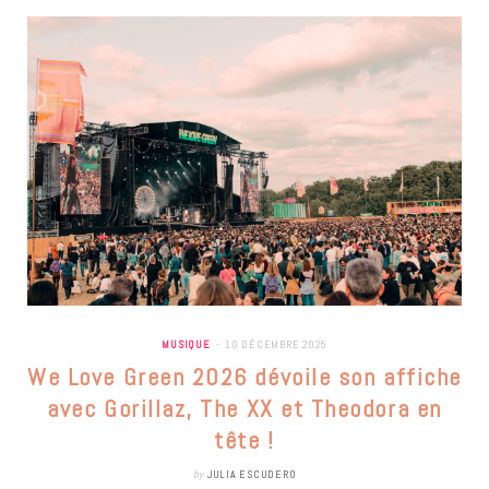
MUSIQUE
10 DÉCEMBRE 2025
We Love Green 2026 dévoile son affiche
avec Gorillaz, The XX et Theodora en
tête !
by
JULIA ESCUDERO