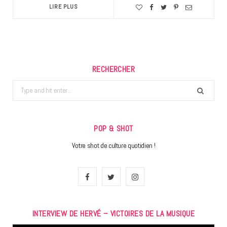
LIRE PLUS
RECHERCHER
Search
for:
POP & SHOT
Votre shot de culture quotidien !
F
T
I
a
w
n
INTERVIEW DE HERVÉ – VICTOIRES DE LA MUSIQUE
c
i
s