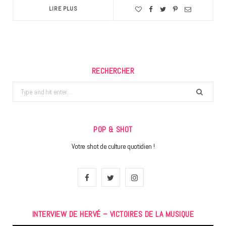
LIRE PLUS
RECHERCHER
Search
for:
POP & SHOT
Votre shot de culture quotidien !
F
T
I
a
w
n
INTERVIEW DE HERVÉ – VICTOIRES DE LA MUSIQUE
c
i
s