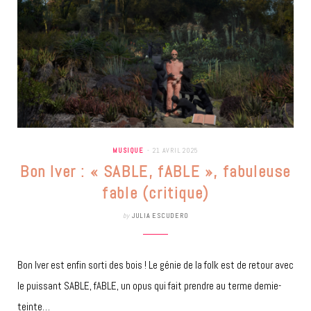
MUSIQUE
21 AVRIL 2025
Bon Iver : « SABLE, fABLE », fabuleuse
fable (critique)
by
JULIA ESCUDERO
Bon Iver est enfin sorti des bois ! Le génie de la folk est de retour avec
le puissant SABLE, fABLE, un opus qui fait prendre au terme demie-
teinte…