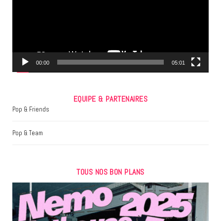
o
e
g
o
r
r
k
a
m
00:00
05:01
EQUIPE & PARTENAIRES
Pop & Friends
Pop & Team
TOUS NOS BON PLANS