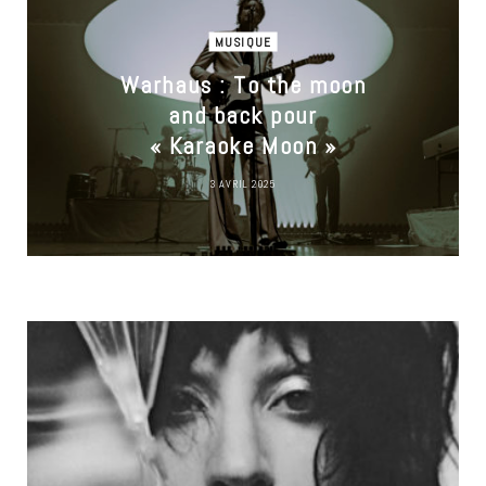
MUSIQUE
Warhaus : To the moon
and back pour
« Karaoke Moon »
3 AVRIL 2025