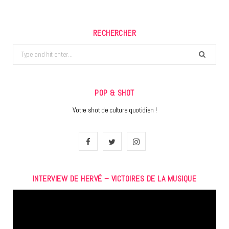
RECHERCHER
Search
for:
POP & SHOT
Votre shot de culture quotidien !
F
T
I
a
w
n
INTERVIEW DE HERVÉ – VICTOIRES DE LA MUSIQUE
c
i
s
Lecteur
e
t
t
vidéo
b
t
a