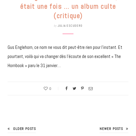
était une fois … un album culte
(critique)
by
JULIA ESCUDERO
Gus Englehorn, ce nom ne vous dit peut-être rien pour l’instant. Et
pourtant, voilà qui va changer dès l’écoute de son excellent « The
Hornbook » paru le 31 janvier…
0
OLDER POSTS
NEWER POSTS