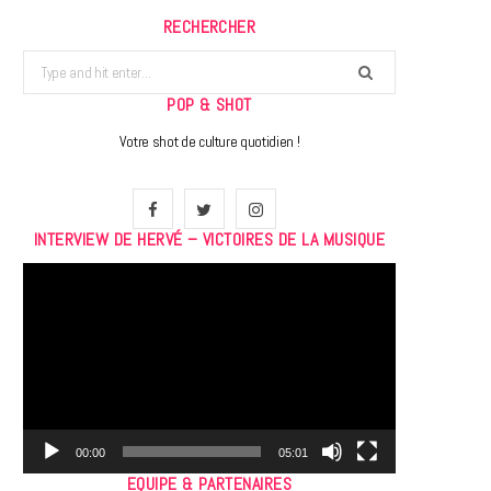
RECHERCHER
Search
for:
POP & SHOT
Votre shot de culture quotidien !
F
T
I
INTERVIEW DE HERVÉ – VICTOIRES DE LA MUSIQUE
a
w
n
Lecteur
c
i
s
vidéo
e
t
t
b
t
a
o
e
g
o
r
r
00:00
05:01
EQUIPE & PARTENAIRES