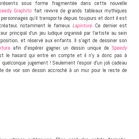
résents sous forme fragmentée dans cette nouvelle
9 JUIN 2026
peedy Graphito
fait revivre de grands tableaux mythiques
personnages qu’il transporte depuis toujours et dont il est
 créateur, notamment le fameux
Lapinture
. Ce dernier est
cteur principal d’un jeu ludique organisé par l’artiste au sein
osition, et réservé aux enfants. Il s’agit de dessiner son
nture
afin d’espérer gagner un dessin unique de
Speedy
est le hasard qui entre en compte et il n’y a donc pas à
e quelconque jugement ! Seulement l’espoir d’un joli cadeau
ude de voir son dessin accroché à un mur pour le reste de
REPORTAGES ET INTERVIEWS
We Love Green se met au vert sur
la Montagne de Gorillaz