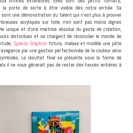
aux vitrines extérieures. Elles sont des petits formats,
7 JUIN 2026
 la porte de sorte à être visible dès notre entrée. Sa
l sont une démonstration du talent qui n’est plus à prouver
mbreuses acryliques sur toile, n’en sont pas moins dignes
yle unique et d’une maitrise absolue du geste de création,
tures distordues et se chargent de réconcilier le monde de
bitude,
Speedy Graphito
triture, malaxe et modèle une pâte
ravagance par une gestion perfectionnée de la couleur ainsi
symboles. Le résultat final se présente sous la forme de
ls il ne nous gênerait pas de rester des heures entières à
LIFESTYLE
Gainsbourg, toute une vie :
documentaire plus Ginsburg que
Gainsbarre à ne pas manquer sur
France 3
18 FÉVRIER 2021