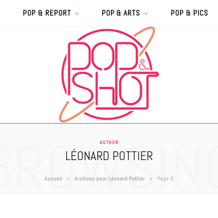
POP & REPORT
POP & ARTS
POP & PICS
BROWSIN
AUTHOR
LÉONARD POTTIER
»
»
Accueil
Archives pour Léonard Pottier
Page 6