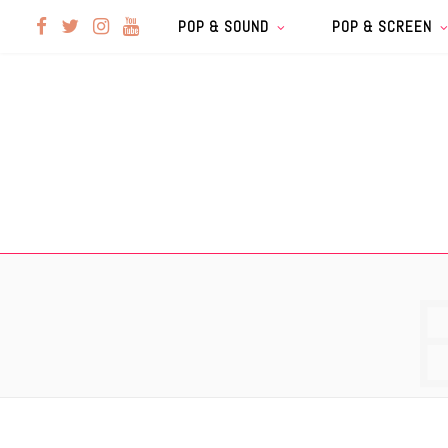
F
T
I
Y
POP & SOUND
POP & SCREEN
a
w
n
o
c
i
s
u
e
t
t
T
b
t
a
u
o
e
g
b
o
r
r
e
k
a