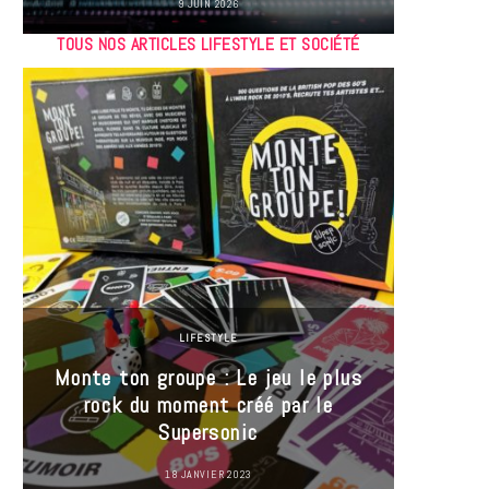
9 JUIN 2026
TOUS NOS ARTICLES LIFESTYLE ET SOCIÉTÉ
LIFESTYLE
Monte ton groupe : Le jeu le plus
35 Mi
rock du moment créé par le
« J’es
Supersonic
ma t
18 JANVIER 2023