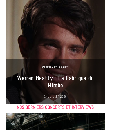
CINÉMA ET SÉRIES
Incel
Warren Beatty : La Fabrique du
genre i
Himbo
14 JUILLET 2026
NOS DERNIERS CONCERTS ET INTERVIEWS