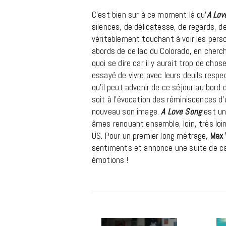
C’est bien sur à ce moment là qu’
A Lov
silences, de délicatesse, de regards, d
véritablement touchant à voir les per
abords de ce lac du Colorado, en cherc
quoi se dire car il y aurait trop de ch
essayé de vivre avec leurs deuils respe
qu’il peut advenir de ce séjour au bord
soit à l’évocation des réminiscences d’
nouveau son image.
A Love Song
est un 
âmes renouant ensemble, loin, très lo
US. Pour un premier long métrage,
Max 
sentiments et annonce une suite de car
émotions !