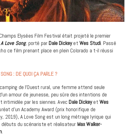
Champs Elysées Film Festival était projeté le premier
A Love Song
, porté par
Dale Dickey
et
Wes Studi
. Passé
o ce film prenant place en plein Colorado a t-il réussi
ONG : DE QUOI ÇA PARLE ?
BONS PLANS
Les Eclatantes : une soirée entre
camping de l’Ouest rural, une femme attend seule
concerts, expos, kart, aéroplume…
e d’un amour de jeunesse, peu sûre des intentions de
à la Cité des Sciences
et intimidée par les siennes. Avec
Dale Dickey
et
Wes
auréat d’un Academy Award (prix honorifique de
14 DÉCEMBRE 2022
y, 2019), A Love Song est un long métrage lyrique qui
s débuts du scénariste et réalisateur
Max Walker-
n
.