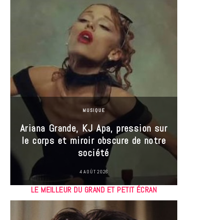
MUSIQUE
Ariana Grande, KJ Apa, pression sur
le corps et miroir obscure de notre
Les
société
réin
4 AOÛT 2026
LE MEILLEUR DU GRAND ET PETIT ÉCRAN