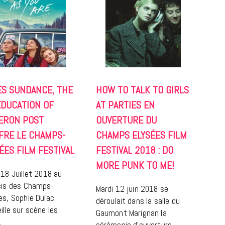
LIFESTYLE
ÈS SUNDANCE, THE
HOW TO TALK TO GIRLS
Gainsbourg, toute une vie :
EDUCATION OF
AT PARTIES EN
documentaire plus Ginsburg que
Gainsbarre à ne pas manquer sur
ERON POST
OUVERTURE DU
France 3
FRE LE CHAMPS-
CHAMPS ELYSÉES FILM
ÉES FILM FESTIVAL
FESTIVAL 2018 : DO
18 FÉVRIER 2021
MORE PUNK TO ME!
 18 Juillet 2018 au
cis des Champs-
Mardi 12 juin 2018 se
es, Sophie Dulac
déroulait dans la salle du
ille sur scène les
Gaumont Marignan la
…
cérémonie d’ouverture …