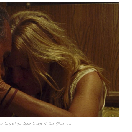
CINÉMA ET SÉRIES
Disclosure Day : le retour en grâce
de Steven Spielberg
9 JUIN 2026
ey dans A Love Song de Max Walker-Silverman