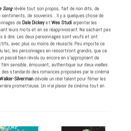
e Song
révèle tout son propos, fait de non dits, de
e sentiments, de souvenirs… Il y a quelques chose de
sonnages de
Dale Dickey
et
Wes Studi
arpenter les
hant leurs mots et en se réapprivoisant. Ne sachant pas
oses à dire. Les deux personnages sont veufs et ont
ctifs, avec plus ou moins de réussite. Peu importe ce
 du lac, les personnages en ressortiront grandis, que ce
un passé bien révolu ou encore en s’appropriant de
REPORTAGES ET INTERVIEWS
film sensible, émouvant, authentique sur deux vieilles
in des standards des romances proposées par le cinéma
We Love Green se met au vert sur
Walker-Silverman
dévoile un réel talent pour filmer les
la Montagne de Gorillaz
rière prometteuse. Un vrai plaisir de cinéma tout en
7 JUIN 2026