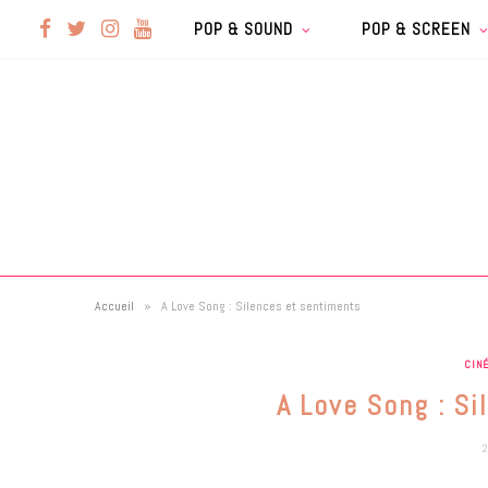
F
T
I
Y
POP & SOUND
POP & SCREEN
a
w
n
o
c
i
s
u
e
t
t
T
b
t
a
u
»
Accueil
A Love Song : Silences et sentiments
o
e
g
b
CIN
o
r
r
e
A Love Song : Si
k
a
2