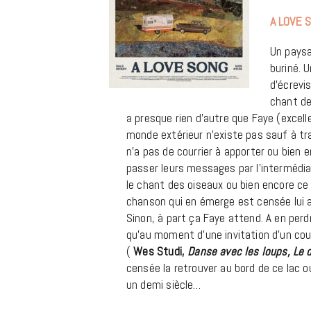
A LOVE 
Un paysa
buriné. 
d’écrevi
chant de
a presque rien d’autre que Faye (excel
monde extérieur n’existe pas sauf à t
n’a pas de courrier à apporter ou bien 
passer leurs messages par l’intermédiai
le chant des oiseaux ou bien encore ce 
chanson qui en émerge est censée lui 
Sinon, à part ça Faye attend. A en perd
qu’au moment d’une invitation d’un cou
(
Wes Studi,
Danse avec les loups, Le 
censée la retrouver au bord de ce lac ou
un demi siècle…