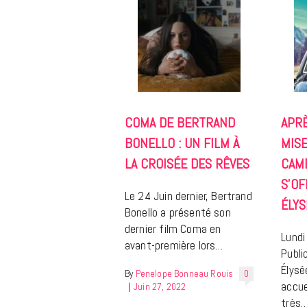
COMA DE BERTRAND
APR
BONELLO : UN FILM À
MIS
LA CROISÉE DES RÊVES
CAM
S’OF
Le 24 Juin dernier, Bertrand
ÉLYS
Bonello a présenté son
dernier film Coma en
Lundi
avant-première lors…
Publi
Élysé
By
Penelope Bonneau Rouis
0
accue
|
Juin 27, 2022
très