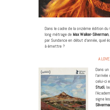
Dans le cadre de la onzième édition du 
long métrage de
Max Walker-Silverman
,
par Sundance en début d’année, quel éch
à émettre ?
A LOVE S
Dans un 
l’arrivé
celui-ci 
Studi
, l
l’Academ
signe le
Silverma