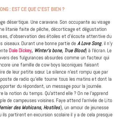
SONG : EST CE QUE C’EST BIEN ?
ge désertique. Une caravane. Son occupante au visage
Une litanie faite de pêche, décorticage et dégustation
sses, d’observation des étoiles et d’écoute attentive du
s oiseaux. Durant une bonne partie de
A Love Song
, il n’y
lente
Dale Dickey
,
Winter’s bone, True Blood
) à l’écran. Le
ravers des fulgurances absurdes comme un facteur qui
encore une famille de cow boys laconiques faisant
re de leur petite sœur. Le silence n’est rompu que par
MUSIQUE
poste de radio qu’elle tourne tous les matins et dont la
Cage The Elephant, l’ivoire du rock
apporter du répondant, un message pour la journée.
dévoile « Beaches In Tennessee »
re la notion du temps. Qu’attend elle ? On ne l’apprend
ple de campeuses voisines. Faye attend l’arrivée de Lito
18 JUILLET 2026
dernier des Mohicans, Hostiles
), un amour de jeunesse
 ils partirent en excursion scolaire il y a de cela presque