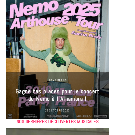
BONS PLANS
Jeu-Co
Gagne tes places pour le concert
limit
de Nemo à l’Alhambra !
22 OCTOBRE 2025
NOS DERNIÈRES DÉCOUVERTES MUSICALES