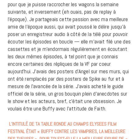
pour que je puisse raccrocher les wagons la semaine
suivante, et inversement (eh ouais, pas de replay à
l’époque). Je partageais cette passion avec ma meilleure
amie de l’époque aussi, qui avait poussé le délire jusqu’à
poser un enregistreur audio à côté de la télé pour pouvoir
écouter les épisodes en boucle — elle m’avait filé une des
cassettes et je m’endormais régulièrement en écoutant
les deux mêmes épisodes, à tel point que je connais
encore certaines des répliques de la VF par coeur
aujourd’hui. J’avais des posters d’Angel sur mes murs, qui
ont été remplacés par des posters de Spike au fur et à
mesure de l’avancée de la série. J’avais acheté le guide
officiel de la série, un gros bouquin plein d’anecdotes sur
le show et les acteurs, bref, c’était une obsession. Je
voulais être une Buffy avec l’attitude de Faith.
L’INTITULÉ DE TA TABLE RONDE AU CHAMPS ELYSEES FILM
FESTIVAL ÉTAIT « BUFFY CONTRE LES VAMPIRES, LA MEILLEURE
DES TUEUSES ». POUR TOI EST-ELLE LA MEILLEURE FIGURE DE «