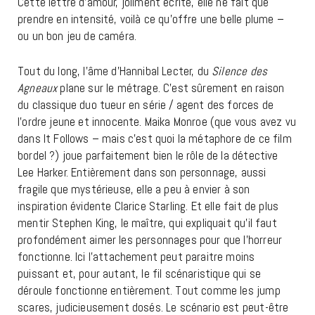
Cette lettre d’amour, joliment écrite, elle ne fait que
prendre en intensité, voilà ce qu’offre une belle plume –
ou un bon jeu de caméra.
Tout du long, l’âme d’Hannibal Lecter, du
Silence des
Agneaux
plane sur le métrage. C’est sûrement en raison
du classique duo tueur en série / agent des forces de
l’ordre jeune et innocente. Maika Monroe (que vous avez vu
dans It Follows – mais c’est quoi la métaphore de ce film
bordel ?) joue parfaitement bien le rôle de la détective
Lee Harker. Entièrement dans son personnage, aussi
fragile que mystérieuse, elle a peu à envier à son
inspiration évidente Clarice Starling. Et elle fait de plus
mentir Stephen King, le maître, qui expliquait qu’il faut
profondément aimer les personnages pour que l’horreur
fonctionne. Ici l’attachement peut paraitre moins
puissant et, pour autant, le fil scénaristique qui se
déroule fonctionne entièrement. Tout comme les jump
scares, judicieusement dosés. Le scénario est peut-être