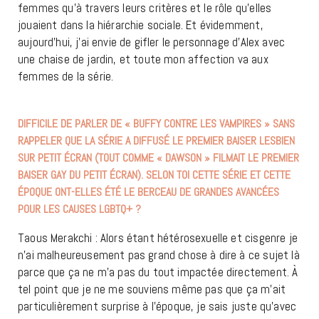
femmes qu’à travers leurs critères et le rôle qu’elles
jouaient dans la hiérarchie sociale. Et évidemment,
aujourd’hui, j’ai envie de gifler le personnage d’Alex avec
une chaise de jardin, et toute mon affection va aux
femmes de la série.
DIFFICILE DE PARLER DE « BUFFY CONTRE LES VAMPIRES » SANS
RAPPELER QUE LA SÉRIE A DIFFUSÉ LE PREMIER BAISER LESBIEN
SUR PETIT ÉCRAN (TOUT COMME « DAWSON » FILMAIT LE PREMIER
BAISER GAY DU PETIT ÉCRAN). SELON TOI CETTE SÉRIE ET CETTE
ÉPOQUE ONT-ELLES ÉTÉ LE BERCEAU DE GRANDES AVANCÉES
POUR LES CAUSES LGBTQ+ ?
Taous Merakchi : Alors étant hétérosexuelle et cisgenre je
n’ai malheureusement pas grand chose à dire à ce sujet là
parce que ça ne m’a pas du tout impactée directement. À
tel point que je ne me souviens même pas que ça m’ait
particulièrement surprise à l’époque, je sais juste qu’avec