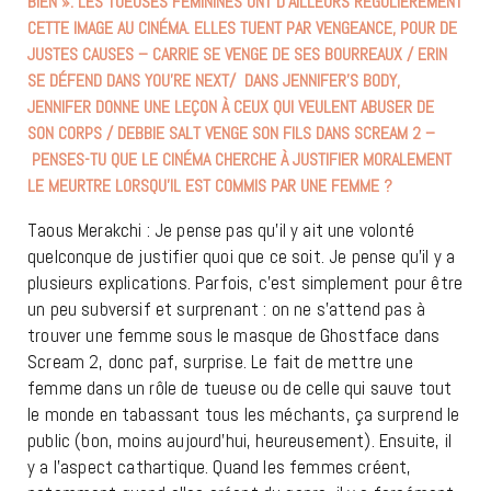
BIEN ». LES TUEUSES FÉMININES ONT D’AILLEURS RÉGULIÈREMENT
CETTE IMAGE AU CINÉMA. ELLES TUENT PAR VENGEANCE, POUR DE
JUSTES CAUSES – CARRIE SE VENGE DE SES BOURREAUX / ERIN
SE DÉFEND DANS YOU’RE NEXT/ DANS JENNIFER’S BODY,
JENNIFER DONNE UNE LEÇON À CEUX QUI VEULENT ABUSER DE
SON CORPS / DEBBIE SALT VENGE SON FILS DANS SCREAM 2 –
PENSES-TU QUE LE CINÉMA CHERCHE À JUSTIFIER MORALEMENT
LE MEURTRE LORSQU’IL EST COMMIS PAR UNE FEMME ?
Taous Merakchi : Je pense pas qu’il y ait une volonté
quelconque de justifier quoi que ce soit. Je pense qu’il y a
plusieurs explications. Parfois, c’est simplement pour être
un peu subversif et surprenant : on ne s’attend pas à
trouver une femme sous le masque de Ghostface dans
Scream 2, donc paf, surprise. Le fait de mettre une
femme dans un rôle de tueuse ou de celle qui sauve tout
le monde en tabassant tous les méchants, ça surprend le
public (bon, moins aujourd’hui, heureusement). Ensuite, il
y a l’aspect cathartique. Quand les femmes créent,