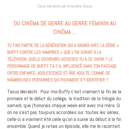
Taous Merakchi par Amandine Giloux
DU CINÉMA DE GENRE AU GENRE FÉMININ AU
CINÉMA …
TU FAIS PARTIE DE LA GÉNÉRATION QUI A GRANDI AVEC LA SÉRIE «
BUFFY CONTRE LES VAMPIRES » QUE L’ON SUIVAIT À LA
TÉLÉVISION. QUELS SOUVENIRS ASSOCIES-TU À CE SHOW ? LE
PERSONNAGE DE BUFFY T’A-T-IL INFLUENCÉ DANS TON PASSAGE
ENTRE ENFANCE, ADOLESCENCE ET ÂGE ADULTE, COMME DE
NOMBREUSES PERSONNES QUI POUVAIENT S’Y IDENTIFIER ?
Taous Merakchi : Pour moi Buffy c’est vraiment la fin de la
primaire et le début du collège, la tradition de la trilogie du
samedi, que j’honorais chaque week-end avec ma mère. Si
on ne s’est pas toujours accordées sur toutes les séries,
celle-ci a vraiment été celle qu’on a suivie du début à la fin
ensemble. Quand je ratais un épisode, elle me le racontait