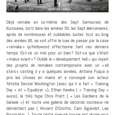
Déjà remake en lui-même des Sept Samouraïs de
Kurosawa, sorti dans les années 50, les Sept Mercenaires,
après de nombreuses et oubliables suites tout au long
des années 60, se voit offrir le luxe de passer par la case
« remake » qu’Hollywood affectionne tant ces derniers
temps. Est-ce un mal pour un bien ? Est-ce que c’était
« mieux avant » ? Oublié le « developement hell » qui voyait
des projets de remakes contemporains avec un « all
stars » casting il y a quelques années, Antoine Fuqua a
pris les choses en mains et a convoqué son acteur
fétiche Denzel Washington (avec qui il a fait « Training
Day » et « Equalizer »), Ethan Hawke ( « Training Day »
aussi), le très hype Chris Pratt ( « Les Gardiens de la
Galaxie ») et toute une galerie de seconds couteaux ne
déméritant pas ( Vincent D’Onofrio, Cam Gigandet, Lee
Byung-Hun…). Toute cette joyeuse troupe est réunie pour