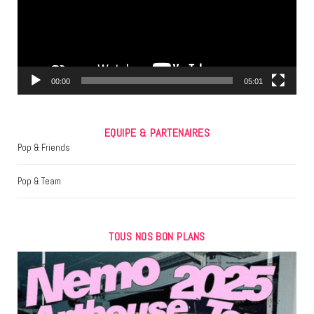
o
e
g
o
r
r
k
a
m
00:00
05:01
EQUIPE & PARTENAIRES
Pop & Friends
Pop & Team
TOUS NOS BON PLANS