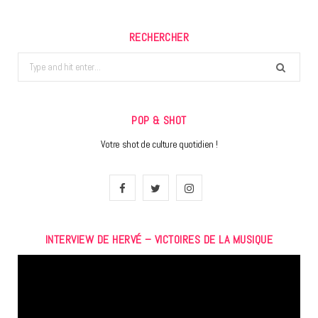
RECHERCHER
Search
for:
POP & SHOT
Votre shot de culture quotidien !
F
T
I
a
w
n
INTERVIEW DE HERVÉ – VICTOIRES DE LA MUSIQUE
c
i
s
Lecteur
e
t
t
vidéo
b
t
a