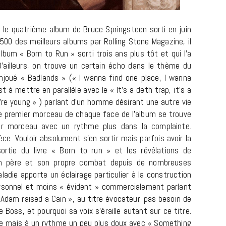
le quatrième album de Bruce Springsteen sorti en juin
00 des meilleurs albums par Rolling Stone Magazine, il
lbum « Born to Run » sorti trois ans plus tôt et qui l’a
’ailleurs, on trouve un certain écho dans le thème du
LIFESTYLE
joué « Badlands » (« I wanna find one place, I wanna
 à mettre en parallèle avec le « It’s a deth trap, it’s a
Gainsbourg, toute une vie :
’re young » ) parlant d’un homme désirant une autre vie
documentaire plus Ginsburg que
t. Le premier morceau de chaque face de l’album se trouve
Gainsbarre à ne pas manquer sur
nier morceau avec un rythme plus dans la complainte.
France 3
. Vouloir absolument s’en sortir mais parfois avoir la
 sortie du livre « Born to run » et les révélations de
18 FÉVRIER 2021
on père et son propre combat depuis de nombreuses
adie apporte un éclairage particulier à la construction
personnel et moins « évident » commercialement parlant
Adam raised a Cain », au titre évocateur, pas besoin de
le Boss, et pourquoi sa voix s’éraille autant sur ce titre.
nte mais à un rythme un peu plus doux avec « Something