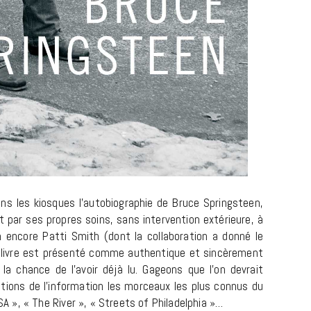
MUSIQUE
Cage The Elephant, l’ivoire du rock
s les kiosques l’autobiographie de Bruce Springsteen,
dévoile « Beaches In Tennessee »
it par ses propres soins, sans intervention extérieure, à
en encore Patti Smith (dont la collaboration a donné le
18 JUILLET 2026
e livre est présenté comme authentique et sincèrement
a chance de l’avoir déjà lu. Gageons que l’on devrait
tions de l’information les morceaux les plus connus du
SA », « The River », « Streets of Philadelphia »…