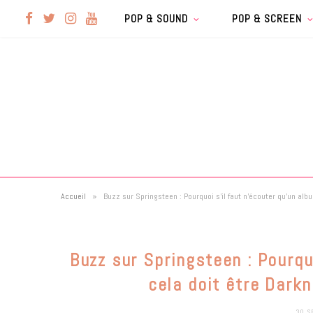
F
T
I
Y
POP & SOUND
POP & SCREEN
a
w
n
o
c
i
s
u
e
t
t
T
b
t
a
u
»
Accueil
Buzz sur Springsteen : Pourquoi s’il faut n’écouter qu’un alb
o
e
g
b
o
r
r
e
Buzz sur Springsteen : Pourqu
k
a
cela doit être Dark
30 S