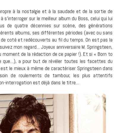
ropre à la nostalgie et à la saudade et de la sortie de
s’interroger sur le meilleur album du Boss, celui qui lui
lus de quatre décennies sur scène, des générations
fférents albums, ses différentes périodes (avec ou sans
s de coté et redécouverts au fil du temps. On est pas la
uivez mon regard… Joyeux anniversaire M. Springsteen,
 moment de la rédaction de ce papier !). Et si « Born to
re que…), a pour but de révéler toutes les facettes du
um est le mieux à même de caractériser Springsteen dans
CINÉMA ET SÉRIES
soin de roulements de tambour, les plus attentifs
Disclosure Day : le retour en grâce
n-interrogation est déjà dans le titre…
de Steven Spielberg
9 JUIN 2026