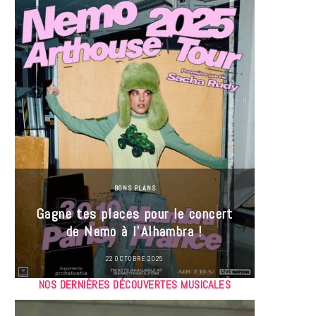
BONS PLANS
Jeu-Co
Gagne tes places pour le concert
limit
de Nemo à l’Alhambra !
22 OCTOBRE 2025
NOS DERNIÈRES DÉCOUVERTES MUSICALES