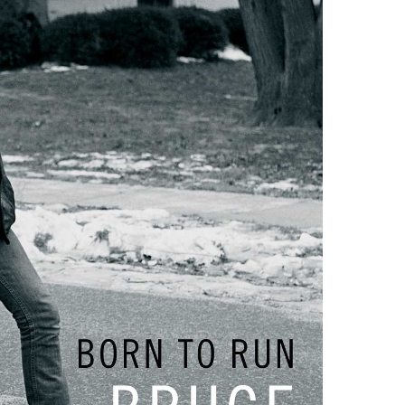
BONS PLANS
Les Eclatantes : une soirée entre
concerts, expos, kart, aéroplume…
à la Cité des Sciences
14 DÉCEMBRE 2022