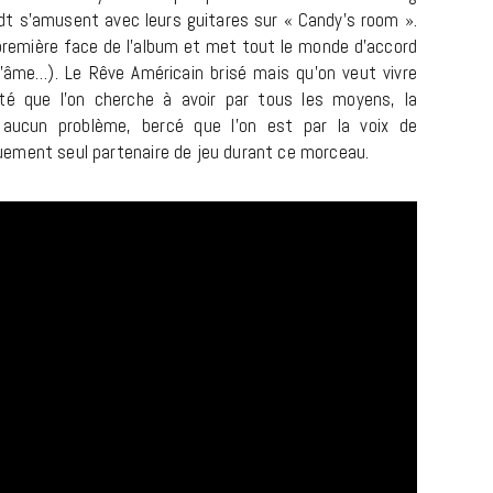
ndt s’amusent avec leurs guitares sur « Candy’s room ».
a première face de l’album et met tout le monde d’accord
’âme…). Le Rêve Américain brisé mais qu’on veut vivre
é que l’on cherche à avoir par tous les moyens, la
aucun problème, bercé que l’on est par la voix de
ement seul partenaire de jeu durant ce morceau.