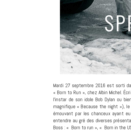
Mardi 27 septembre 2016 est sorti dan
« Born to Run », chez Albin Michel. Écr
l’instar de son idole Bob Dylan ou bi
magnifique « Because the night »), l
émouvant par les chanceux ayant eu l
entendre au gré des diverses présenta
Boss : « Born to run », « Born in the U