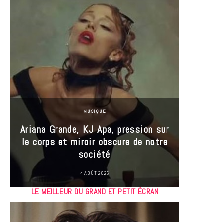
MUSIQUE
Ariana Grande, KJ Apa, pression sur
le corps et miroir obscure de notre
Les
société
réin
4 AOÛT 2026
LE MEILLEUR DU GRAND ET PETIT ÉCRAN