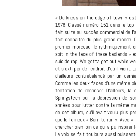
« Darkness on the edge of town » est 
1978. Classé numéro 151 dans le top 5
fait suite au succès commercial de l’a
fait connaître du plus grand monde. D
premier morceau, le rythmiquement en
spit in the face of these badlands » est
suicide rap. We gotta get out while we
et s’extirper de l’endroit d’où il vien
d’ailleurs contrebalancé par un der
Comme les deux faces d’une même pièce
tentation de renoncer. D’ailleurs, la
Springsteen sur la dépression de s
années pour lutter contre la même mal
de cet album, qu’il avait voulu plus 
que le fameux « Born to run ». Avec « 
chercher bien loin ce qui a pu inspirer 
La voix se fait toujours aussi puissa