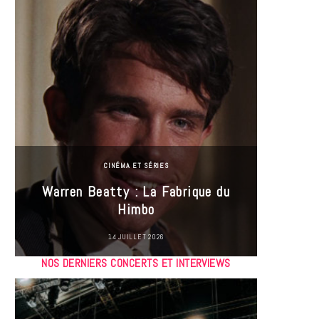
CINÉMA ET SÉRIES
Incel
Warren Beatty : La Fabrique du
genre i
Himbo
14 JUILLET 2026
NOS DERNIERS CONCERTS ET INTERVIEWS