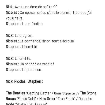
Nick :
Avoir une âme de poète ^^
Nicolas :
Composer, créer, c’est le premier truc que j’ai
voulu faire.
Stephen :
Les mélodies.
Nick :
Le progrès.
Nicolas :
La confiance, sinon tout s’écroule.
Stephen :
L’humilité.
Nick :
L’humilité.
Nicolas :
Un p***** de vaccin !
Stephen :
La prudence.
Nick, Nicolas, Stephen :
The Beatles
“Getting Better /
The Stone
Oasis
“Supersonic” /
Roses
“Fool’s Gold” /
New Order
“True Faith” /
Depeche
Mode
“Shake The Disease“.