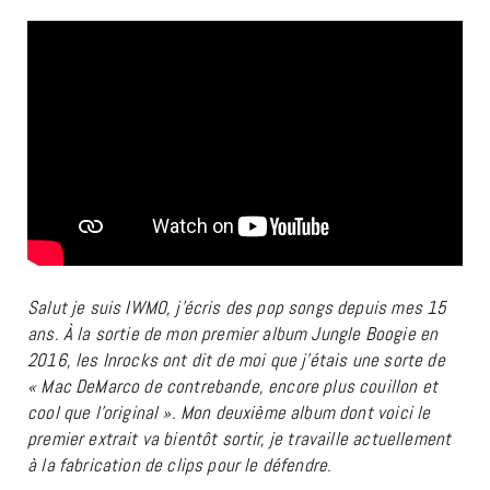
Salut je suis IWMO, j’écris des
pop songs
depuis mes 15
ans. À la sortie de mon premier album Jungle Boogie en
2016, les Inrocks ont dit de moi que j’étais une sorte de
« Mac DeMarco de contrebande, encore plus couillon et
cool que l’original ». Mon deuxième album dont voici le
premier extrait va bientôt sortir, je travaille actuellement
à la fabrication de clips pour le défendre.