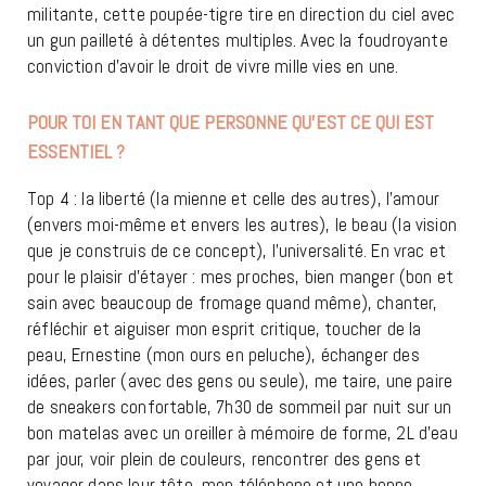
militante, cette poupée-tigre tire en direction du ciel avec
un gun pailleté à détentes multiples. Avec la foudroyante
conviction d’avoir le droit de vivre mille vies en une.
POUR TOI EN TANT QUE PERSONNE QU’EST CE QUI EST
ESSENTIEL ?
Top 4 : la liberté (la mienne et celle des autres), l’amour
(envers moi-même et envers les autres), le beau (la vision
que je construis de ce concept), l’universalité. En vrac et
pour le plaisir d’étayer : mes proches, bien manger (bon et
sain avec beaucoup de fromage quand même), chanter,
réfléchir et aiguiser mon esprit critique, toucher de la
peau, Ernestine (mon ours en peluche), échanger des
idées, parler (avec des gens ou seule), me taire, une paire
de sneakers confortable, 7h30 de sommeil par nuit sur un
bon matelas avec un oreiller à mémoire de forme, 2L d’eau
par jour, voir plein de couleurs, rencontrer des gens et
voyager dans leur tête, mon téléphone et une bonne