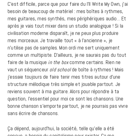
C’est difficile, parce que pour faire du I’ll Write My Own, j’ai
besoin de beaucoup de matériel : mes boîtes à rythmes,
mes guitares, mes synthés, mes périphériques audio… Et
après je vais tout mixer dans un studio analogique ! Si la
civilisation moderne disparaît, je ne peux plus produire
mes morceaux. Je travaille tout « à l’ancienne », je
n’utilise pas de samples. Mon ordi me sert uniquement
comme un multipiste. D’ailleurs, je ne saurais pas du tout
faire de la musique
in the box
comme certains. Rien ne
vaut un séquenceur
old school
de boîte à rythmes ! Mais
j’essaie toujours de faire tenir mes titres autour d’une
structure mélodique très simple et jouable partout. Je
reviens souvent à ma guitare. Alors pour répondre à ta
question, l’essentiel pour moi ce sont les chansons. Une
bonne chanson s’emporte partout, je ne pourrais pas vivre
sans écrire de chansons.
Ça dépend, aujourd’hui, la société, telle qu’elle a été
conçue, a besoin du capitalisme pour exister. Ça me