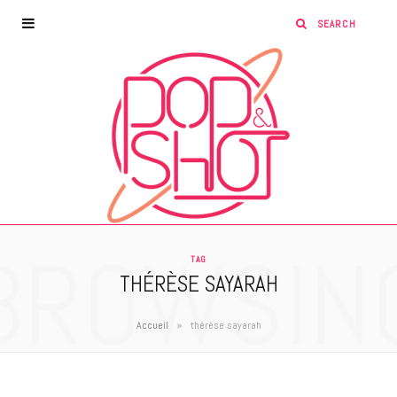
BROWSIN
TAG
THÉRÈSE SAYARAH
»
Accueil
thérèse sayarah