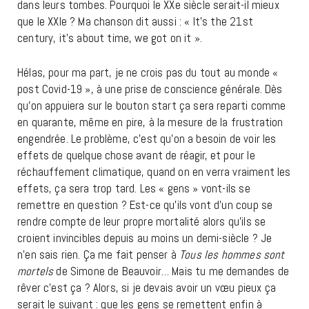
dans leurs tombes. Pourquoi le XXe siècle serait-il mieux
que le XXIe ? Ma chanson dit aussi : « It’s the 21st
century, it’s about time, we got on it ».
Hélas, pour ma part, je ne crois pas du tout au monde «
post Covid-19 », à une prise de conscience générale. Dès
qu’on appuiera sur le bouton start ça sera reparti comme
en quarante, même en pire, à la mesure de la frustration
engendrée. Le problème, c’est qu’on a besoin de voir les
effets de quelque chose avant de réagir, et pour le
réchauffement climatique, quand on en verra vraiment les
effets, ça sera trop tard. Les « gens » vont-ils se
remettre en question ? Est-ce qu’ils vont d’un coup se
rendre compte de leur propre mortalité alors qu’ils se
croient invincibles depuis au moins un demi-siècle ? Je
n’en sais rien. Ça me fait penser à
Tous les hommes sont
mortels
de Simone de Beauvoir… Mais tu me demandes de
rêver c’est ça ? Alors, si je devais avoir un vœu pieux ça
serait le suivant : que les gens se remettent enfin à