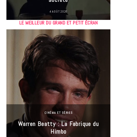
4 AOÛT 2026
LE MEILLEUR DU GRAND ET PETIT ÉCRAN
CINÉMA ET SÉRIES
Incel
Warren Beatty : La Fabrique du
genre i
Himbo