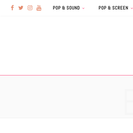
F
T
I
Y
POP & SOUND
POP & SCREEN
a
w
n
o
c
i
s
u
e
t
t
T
b
t
a
u
o
e
g
b
o
r
r
e
k
a