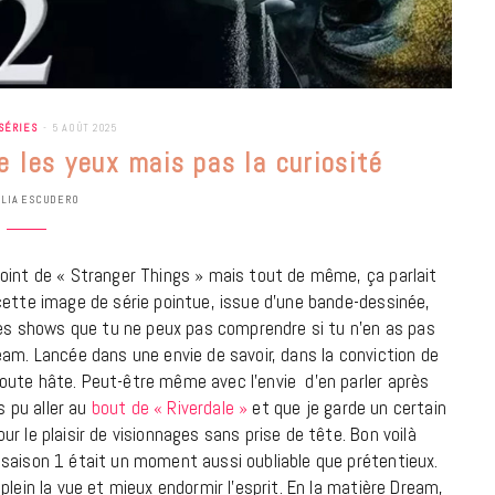
SÉRIES
5 AOÛT 2025
 les yeux mais pas la curiosité
ULIA ESCUDERO
oint de « Stranger Things » mais tout de même, ça parlait
cette image de série pointue, issue d’une bande-dessinée,
 ces shows que tu ne peux pas comprendre si tu n’en as pas
eam. Lancée dans une envie de savoir, dans la conviction de
oute hâte. Peut-être même avec l’envie d’en parler après
s pu aller au
bout de « Riverdale »
et que je garde un certain
BONS PLANS
r le plaisir de visionnages sans prise de tête. Bon voilà
Les Eclatantes : une soirée entre
 saison 1 était un moment aussi oubliable que prétentieux.
concerts, expos, kart, aéroplume…
plein la vue et mieux endormir l’esprit. En la matière Dream,