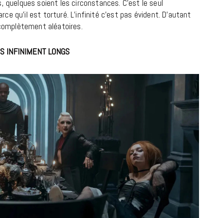
 quelques soient les circonstances. C’est le seul
9 JUIN 2026
ce qu’il est torturé. L’infinité c’est pas évident. D’autant
complètement aléatoires.
S INFINIMENT LONGS
REPORTAGES ET INTERVIEWS
We Love Green se met au vert sur
la Montagne de Gorillaz