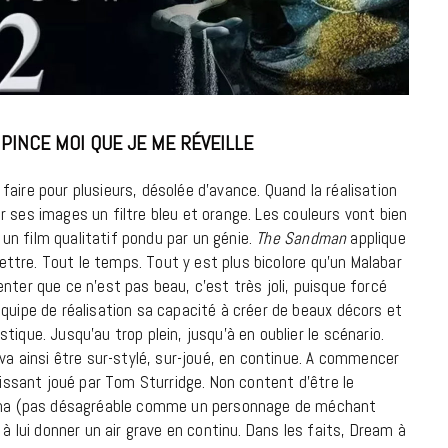
18 JUILLET 2026
 PINCE MOI QUE JE ME RÉVEILLE
aire pour plusieurs, désolée d’avance. Quand la réalisation
 sur ses images un filtre bleu et orange. Les couleurs vont bien
n film qualitatif pondu par un génie.
The Sandman
applique
 lettre. Tout le temps. Tout y est plus bicolore qu’un Malabar
nter que ce n’est pas beau, c’est très joli, puisque forcé
équipe de réalisation sa capacité à créer de beaux décors et
ique. Jusqu’au trop plein, jusqu’à en oublier le scénario.
 va ainsi être sur-stylé, sur-joué, en continue. A commencer
CINÉMA ET SÉRIES
uissant joué par Tom Sturridge. Non content d’être le
Disclosure Day : le retour en grâce
inéma (pas désagréable comme un personnage de méchant
de Steven Spielberg
 à lui donner un air grave en continu. Dans les faits, Dream à