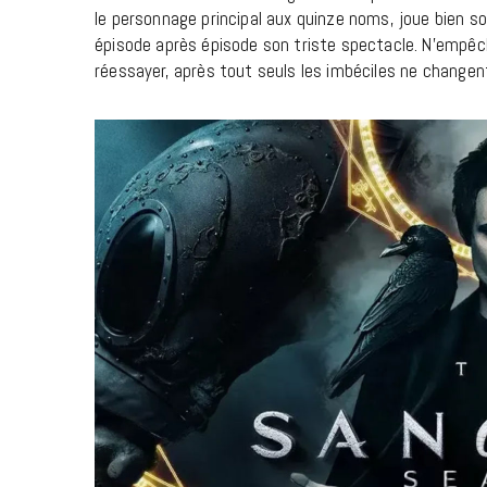
le personnage principal aux quinze noms, joue bien son
épisode après épisode son triste spectacle. N’empêche 
réessayer, après tout seuls les imbéciles ne changent