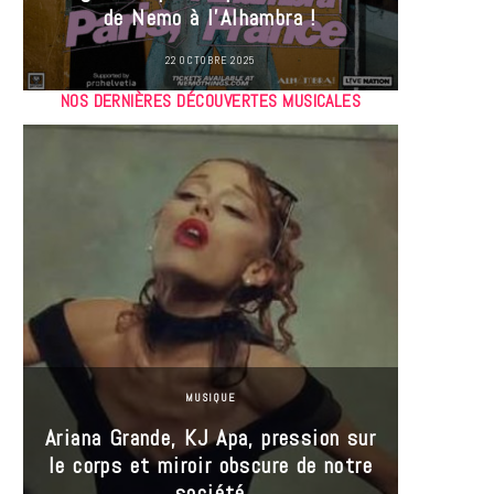
de Nemo à l’Alhambra !
22 OCTOBRE 2025
NOS DERNIÈRES DÉCOUVERTES MUSICALES
MUSIQUE
Ariana Grande, KJ Apa, pression sur
le corps et miroir obscure de notre
Les
société
réin