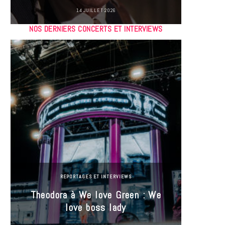
14 JUILLET 2026
NOS DERNIERS CONCERTS ET INTERVIEWS
REPORTAGES ET INTERVIEWS
Theodora à We love Green : We
Hayle
love boss lady
Gree