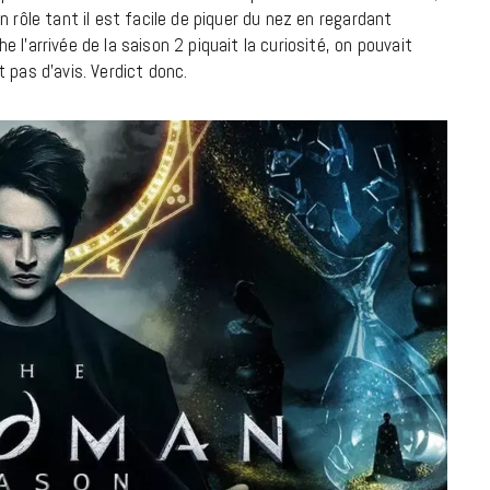
à la Cité des Sciences
 rôle tant il est facile de piquer du nez en regardant
l’arrivée de la saison 2 piquait la curiosité, on pouvait
14 DÉCEMBRE 2022
 pas d’avis. Verdict donc.
MUSIQUE
Cage The Elephant, l’ivoire du rock
dévoile « Beaches In Tennessee »