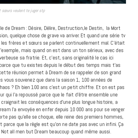
7 JUIN 2026
et sœurs veulent te juger stp
elle de Dream : Désire, Délire, Destruction,le Destin, la Mort
sion, quelque chose de grave va arriver. Et quand une série tv
: les frères et sœurs se parlent continuellement mal. C’était
 l’exemple, mais quand on est dans un ton sérieux, avec des
rbeuse sa fratrie. Et, c’est, sans originalité le cas ici
parce que tu existes depuis le début des temps mais t’as
 cette réunion permet à Dream de se rappeler de son grand
Vous vous souvenez que dans la saison 1, 100 années de
haos ? Eh bien 100 ans c’est un petit chiffre. Et on est pas
LIFESTYLE
our qui l’a repoussé parce que le fait d’être ensemble une
Gainsbourg, toute une vie :
e craignait les conséquences d’une plus longue histoire, a
documentaire plus Ginsburg que
Dream l’a envoyée en enfer depuis 10 000 ans pour se venger
Gainsbarre à ne pas manquer sur
orte pas qu’elle se choque, elle reine des premiers hommes,
France 3
t parce que la règle est qu’on ne date pas avec un infini. Ça
n … Not all men but Dream beaucoup quand même aussi.
18 FÉVRIER 2021