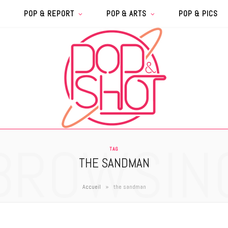
POP & REPORT
POP & ARTS
POP & PICS
BROWSIN
TAG
THE SANDMAN
»
Accueil
the sandman