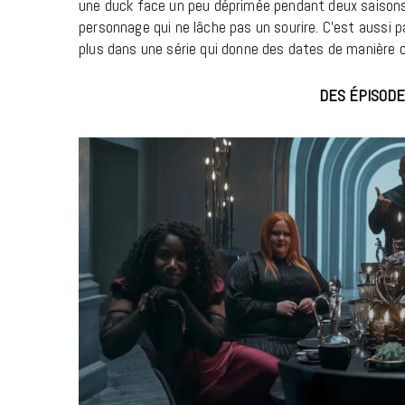
une duck face un peu déprimée pendant deux saisons,
personnage qui ne lâche pas un sourire. C’est aussi par
plus dans une série qui donne des dates de manière 
DES ÉPISODE