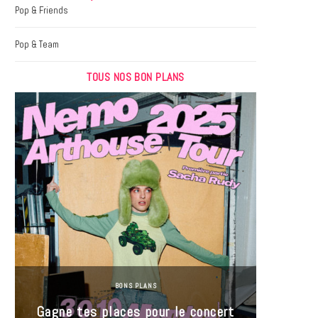
k
a
Pop & Friends
m
Pop & Team
TOUS NOS BON PLANS
BONS PLANS
Jeu-Co
Gagne tes places pour le concert
limit