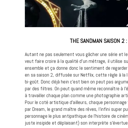
THE SANDMAN SAISON 2 :
Autant ne pas seulement vous gâcher une série et le f
veut faire croire à la qualité d’un métrage, il utilise
ensemble et ça donne donc le sentiment de regarder u
en sa saison 2, diffusée sur Netflix, cette règle à la
bi-goût. Donc déjà hein c’est bien on peut pas argume
par des filtres. On peut quand même reconnaître à l’
à travailler chaque plan comme une photographie artist
Pour le coté artistique d’ailleurs, chaque personnage
par Dream, le grand maître des rêves, l’infini super p
personnage le plus antipathique de l’histoire de c
juste insipide et déplaisant) son interprète s’évertue