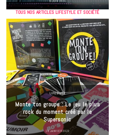
9 JUIN 2026
TOUS NOS ARTICLES LIFESTYLE ET SOCIÉTÉ
LIFESTYLE
Monte ton groupe : Le jeu le plus
35 Mi
rock du moment créé par le
« J’es
Supersonic
ma t
18 JANVIER 2023