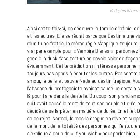
Hello, tes frères 
Ainsi cette fois-ci, on découvre la famille d’Infinis, c
et les autres. Elle se réunit parce que Destin a une vi
réunit une fratrie, la même règle s’applique toujours 
vrai par exemple pour « Vampire Diaries », pardonnez
gens à la duck face torturé on envoie chier de façon ve
évidemment. Cette prédiction n’intéresse personne, 
toujours pas appris à écouter les autres. Par contre
amour, la belle et pauvre Nada au destin tragique. 
l’absence du protagoniste avaient causé un certain c
là pour faire dans la dentelle. Du coup, son grand am
nuit avait causé la mort de tout son peuple et qu’ell
décidé de se la péter en matière de durée. En effet 
de ce rejet. Normal, le mec la drague en rêve et supp
de la mort de la totalité des personnes qui l’entouren
s’explique à coup de « If you wish » pour parler bie