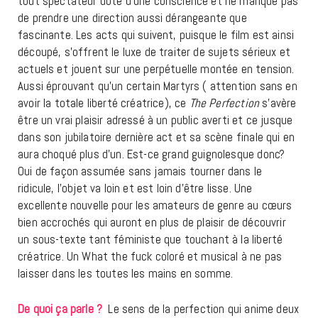
tout spectateur doté d’une conscience et ne manque pas
de prendre une direction aussi dérangeante que
fascinante. Les acts qui suivent, puisque le film est ainsi
découpé, s’offrent le luxe de traiter de sujets sérieux et
actuels et jouent sur une perpétuelle montée en tension.
Aussi éprouvant qu’un certain Martyrs ( attention sans en
avoir la totale liberté créatrice), ce
The Perfection
s’avère
être un vrai plaisir adressé à un public averti et ce jusque
dans son jubilatoire dernière act et sa scène finale qui en
aura choqué plus d’un. Est-ce grand guignolesque donc?
Oui de façon assumée sans jamais tourner dans le
ridicule, l’objet va loin et est loin d’être lisse. Une
excellente nouvelle pour les amateurs de genre au cœurs
bien accrochés qui auront en plus de plaisir de découvrir
un sous-texte tant féministe que touchant à la liberté
créatrice. Un What the fuck coloré et musical à ne pas
laisser dans les toutes les mains en somme.
De quoi ça parle ?
Le sens de la perfection qui anime deux