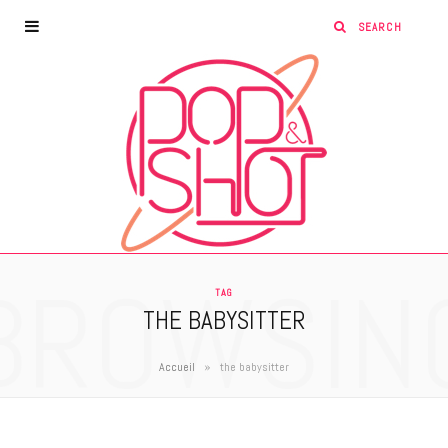
BROWSIN
TAG
THE BABYSITTER
»
Accueil
the babysitter