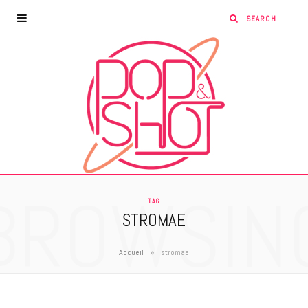
BROWSIN
TAG
STROMAE
»
Accueil
stromae