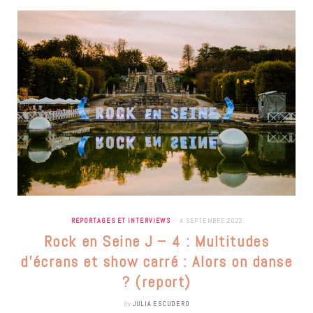
REPORTAGES ET INTERVIEWS
4 SEPTEMBRE 2022
Rock en Seine J – 4 : Multitudes
d’écrans et show carré : Alors on danse
? (report)
by
JULIA ESCUDERO