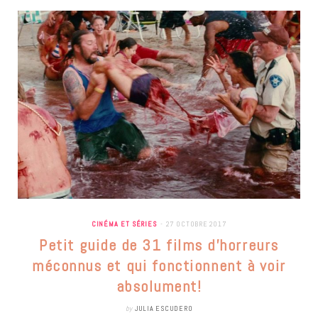
CINÉMA ET SÉRIES
27 OCTOBRE 2017
Petit guide de 31 films d’horreurs
méconnus et qui fonctionnent à voir
absolument!
by
JULIA ESCUDERO