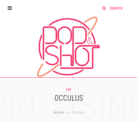
BROWSIN
TAG
OCCULUS
»
Accueil
Occulus