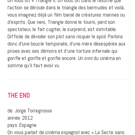
On vous dit « Triangle », on vous dit dans le résumé que
l’action se déroule dans le triangle des bermudes et voilà,
vous imaginez déjà un film banal de créatures marines ou
d’esprits. Que neni, Triangle donne le tourni, perd son
spectateur, le fait cogiter, le surprend, est inimitable.
Difficile de dévoiler son plot sans risquer le spoil. Parlons
donc d’une boucle temporaile, d’une mère désespérée aux
prises avec ses démons et d’une torture infernale qui
gonfle et gonfle et gonfle encore. Un ovni du cinéma en
somme qu’il faut avoir vu.
THE END
de: Jorge Torregrossa
année: 2012
pays: Espagne
On vous parlait de cinéma espagnol avec « La Secte sans