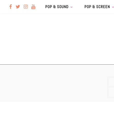
F
T
I
Y
POP & SOUND
POP & SCREEN
a
w
n
o
c
i
s
u
e
t
t
T
b
t
a
u
o
e
g
b
o
r
r
e
k
a