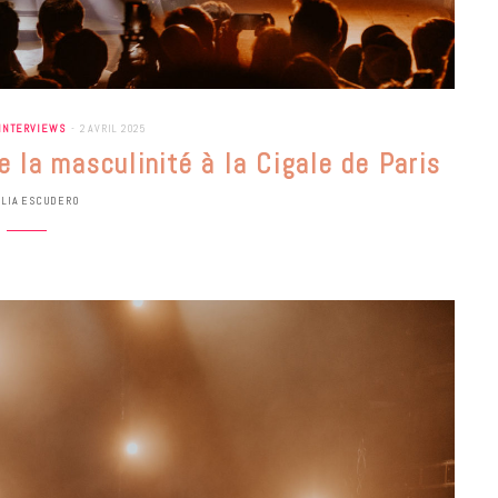
INTERVIEWS
2 AVRIL 2025
e la masculinité à la Cigale de Paris
ULIA ESCUDERO
BONS PLANS
Les Eclatantes : une soirée entre
concerts, expos, kart, aéroplume…