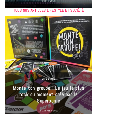
9 JUIN 2026
TOUS NOS ARTICLES LIFESTYLE ET SOCIÉTÉ
LIFESTYLE
Monte ton groupe : Le jeu le plus
35 Mi
rock du moment créé par le
« J’es
Supersonic
ma t
18 JANVIER 2023