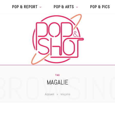
POP & REPORT
POP & ARTS
POP & PICS
BROWSIN
TAG
MAGALIE
»
Accueil
Magalie