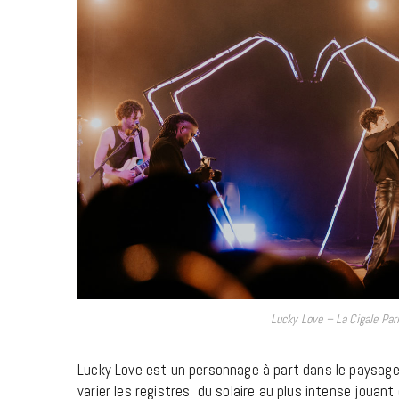
Lucky Love – La Cigale Par
Lucky Love est un personnage à part dans le paysage
varier les registres, du solaire au plus intense jouan