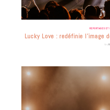
REPORTAGES ET 
Lucky Love : redéfinie l’image d
by
J