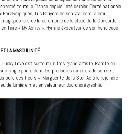
7 JUIN 2026
charmé toute la France depuis l’été dernier. Fierté nationale
x Paralympiques, Luc Bruyère de son vrai nom, a ému
 magiques lors de la cérémonie de la place de la Concorde.
ur en faire « My Ability ». Hymne évocateur de son handicape,
 ET LA MASCULINITÉ
e, Lucky Love est surtout un très grand artiste. Rareté en
r son single phare dans les premières minutes de son set.
plus belle des fleurs », Marguerite de la Star Ac à le rejoindre
 jeu de lumière met en valeur leur duo chorégraphié.
LIFESTYLE
Gainsbourg, toute une vie :
documentaire plus Ginsburg que
Gainsbarre à ne pas manquer sur
France 3
18 FÉVRIER 2021