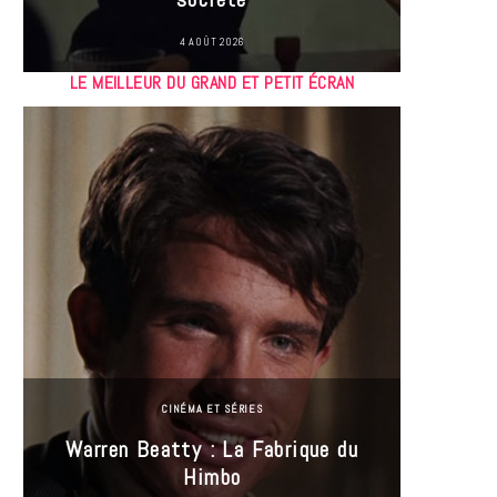
4 AOÛT 2026
LE MEILLEUR DU GRAND ET PETIT ÉCRAN
CINÉMA ET SÉRIES
Incel
Warren Beatty : La Fabrique du
genre i
Himbo