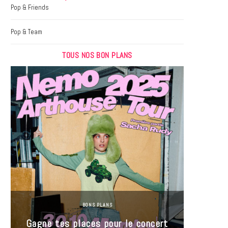
k
a
Pop & Friends
m
Pop & Team
TOUS NOS BON PLANS
BONS PLANS
Jeu-Co
Gagne tes places pour le concert
limit