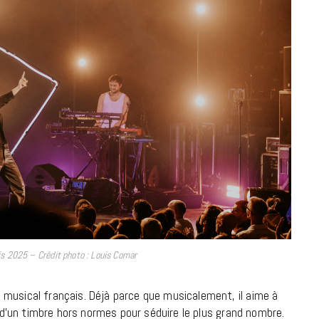
à la Cité des Sciences
14 DÉCEMBRE 2022
is 2025 – Crédit photo : Louis Comar
MUSIQUE
 musical français. Déjà parce que musicalement, il aime à
Cage The Elephant, l’ivoire du rock
t d’un timbre hors normes pour séduire le plus grand nombre.
dévoile « Beaches In Tennessee »