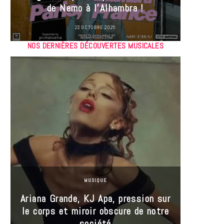
de Nemo à l’Alhambra !
22 OCTOBRE 2025
NOS DERNIÈRES DÉCOUVERTES MUSICALES
MUSIQUE
Ariana Grande, KJ Apa, pression sur
le corps et miroir obscure de notre
Les
société
réin