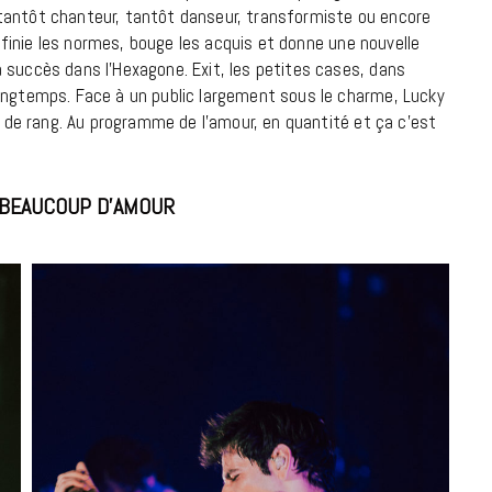
 : tantôt chanteur, tantôt danseur, transformiste ou encore
edéfinie les normes, bouge les acquis et donne une nouvelle
18 JUILLET 2026
 succès dans l’Hexagone. Exit, les petites cases, dans
longtemps. Face à un public largement sous le charme, Lucky
rs de rang. Au programme de l’amour, en quantité et ça c’est
: BEAUCOUP D’AMOUR
CINÉMA ET SÉRIES
Disclosure Day : le retour en grâce
de Steven Spielberg