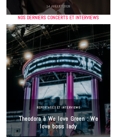
14 JUILLET 2026
NOS DERNIERS CONCERTS ET INTERVIEWS
REPORTAGES ET INTERVIEWS
Theodora à We love Green : We
Hayle
love boss lady
Gree