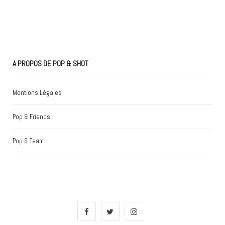
A PROPOS DE POP & SHOT
Mentions Légales
Pop & Friends
Pop & Team
F
T
I