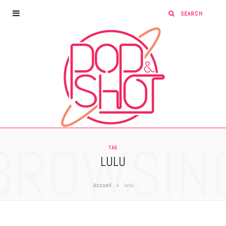
BROWSIN
TAG
LULU
»
Accueil
lulu