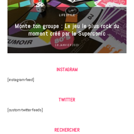
LIFESTYLE
Monte ton groupe : Le jeu le plus rock du
moment créé par le Supersonic
18 JANVIER 2023
INSTAGRAM
[instagram-feed]
TWITTER
[custom-twitter-feeds]
RECHERCHER