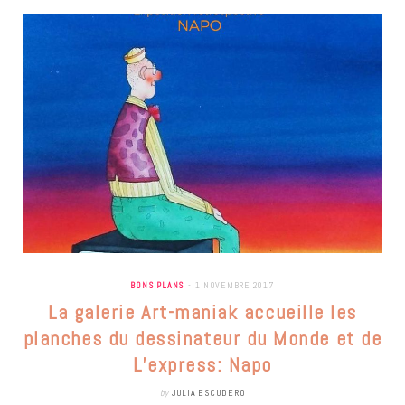
BONS PLANS
1 NOVEMBRE 2017
La galerie Art-maniak accueille les
planches du dessinateur du Monde et de
L’express: Napo
by
JULIA ESCUDERO