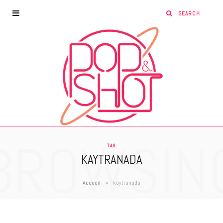
BROWSIN
TAG
KAYTRANADA
»
Accueil
kaytranada