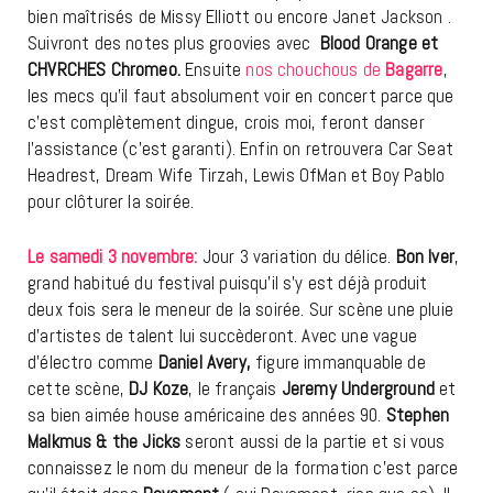
bien maîtrisés de Missy Elliott ou encore Janet Jackson .
Suivront des notes plus groovies avec
Blood Orange et
CHVRCHES Chromeo.
Ensuite
nos chouchous de
Bagarre
,
les mecs qu’il faut absolument voir en concert parce que
c’est complètement dingue, crois moi, feront danser
l’assistance (c’est garanti). Enfin on retrouvera Car Seat
Headrest, Dream Wife Tirzah, Lewis OfMan et Boy Pablo
pour clôturer la soirée.
Le samedi 3 novembre:
Jour 3 variation du délice.
Bon Iver
,
grand habitué du festival puisqu’il s’y est déjà produit
deux fois sera le meneur de la soirée. Sur scène une pluie
d’artistes de talent lui succèderont. Avec une vague
d’électro comme
Daniel Avery,
figure immanquable de
cette scène,
DJ Koze
, le français
Jeremy Underground
et
sa bien aimée house américaine des années 90.
Stephen
Malkmus & the Jicks
seront aussi de la partie et si vous
connaissez le nom du meneur de la formation c’est parce