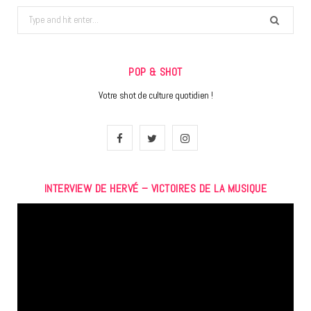
Search
for:
POP & SHOT
Votre shot de culture quotidien !
F
T
I
a
w
n
INTERVIEW DE HERVÉ – VICTOIRES DE LA MUSIQUE
c
i
s
Lecteur
e
t
t
vidéo
b
t
a
o
e
g
o
r
r