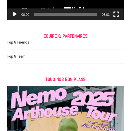
k
a
m
00:00
05:01
EQUIPE & PARTENAIRES
Pop & Friends
Pop & Team
TOUS NOS BON PLANS