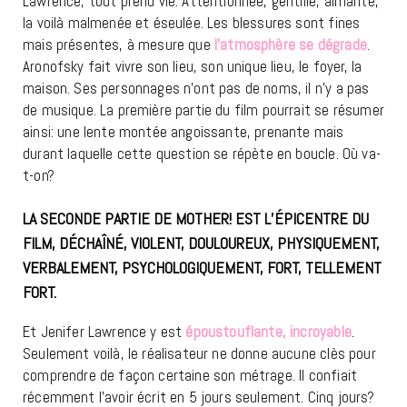
Lawrence, tout prend vie. Attentionnée, gentille, aimante,
la voilà malmenée et éseulée. Les blessures sont fines
mais présentes, à mesure que
l’atmosphère se dégrade
.
Aronofsky fait vivre son lieu, son unique lieu, le foyer, la
maison. Ses personnages n’ont pas de noms, il n’y a pas
de musique. La première partie du film pourrait se résumer
ainsi: une lente montée angoissante, prenante mais
durant laquelle cette question se répète en boucle. Où va-
t-on?
LA SECONDE PARTIE DE MOTHER! EST L’ÉPICENTRE DU
FILM, DÉCHAÎNÉ, VIOLENT, DOULOUREUX, PHYSIQUEMENT,
VERBALEMENT, PSYCHOLOGIQUEMENT, FORT, TELLEMENT
FORT.
Et Jenifer Lawrence y est
époustouflante, incroyable
.
Seulement voilà, le réalisateur ne donne aucune clès pour
comprendre de façon certaine son métrage. Il confiait
récemment l’avoir écrit en 5 jours seulement. Cinq jours?