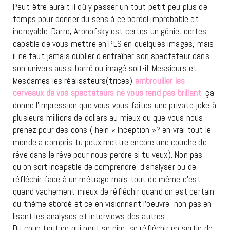
Peut-être aurait-il dû y passer un tout petit peu plus de
temps pour donner du sens à ce bordel improbable et
incroyable. Darre, Aronofsky est certes un génie, certes
capable de vous mettre en PLS en quelques images, mais
il ne faut jamais oublier d’entraîner son spectateur dans
son univers aussi barré ou imagé soit-il. Messieurs et
Mesdames les réalisateurs(trices)
embrouiller les
cerveaux de vos spectateurs ne vous rend pas brillant
, ça
donne l’impression que vous vous faites une private joke à
plusieurs millions de dollars au mieux ou que vous nous
prenez pour des cons ( hein « Inception »? en vrai tout le
monde a compris tu peux mettre encore une couche de
rêve dans le rêve pour nous perdre si tu veux). Non pas
qu’on soit incapable de comprendre, d’analyser ou de
réfléchir face à un métrage mais tout de même c’est
quand vachement mieux de réfléchir quand on est certain
du thème abordé et ce en visionnant l’oeuvre, non pas en
lisant les analyses et interviews des autres.
Du coup tout ce qui peut se dire, se réfléchir en sortie de