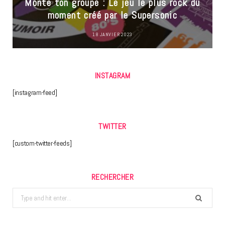
Monte ton groupe : Le jeu le plus rock du
moment créé par le Supersonic
18 JANVIER 2023
INSTAGRAM
[instagram-feed]
TWITTER
[custom-twitter-feeds]
RECHERCHER
Search
for: