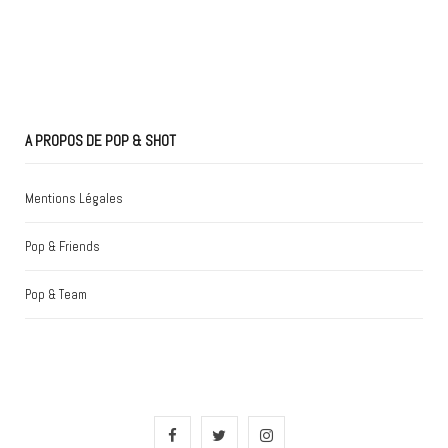
A PROPOS DE POP & SHOT
Mentions Légales
Pop & Friends
Pop & Team
F
T
I