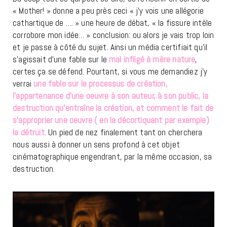
« Mother! » donne a peu près ceci « j’y vois une allégorie
cathartique de …. » une heure de débat, « la fissure intèle
corrobore mon idée… » conclusion: ou alors je vais trop loin
et je passe à côté du sujet. Ainsi un média certifiait qu’il
s’agissait d’une fable sur le
mal infligé à mère nature
,
certes ça se défend. Pourtant, si vous me demandiez j’y
verrai
une fable sur le processus de création,
l’appartenance d’une oeuvre à son auteur, à son public, la
destruction qu’entraîne la création, et comment le fait de
s’approprier une oeuvre ( en la décortiquant par exemple)
la détruit.
Un pied de nez finalement tant on cherchera
nous aussi à donner un sens profond à cet objet
cinématographique engendrant, par la même occasion, sa
destruction.