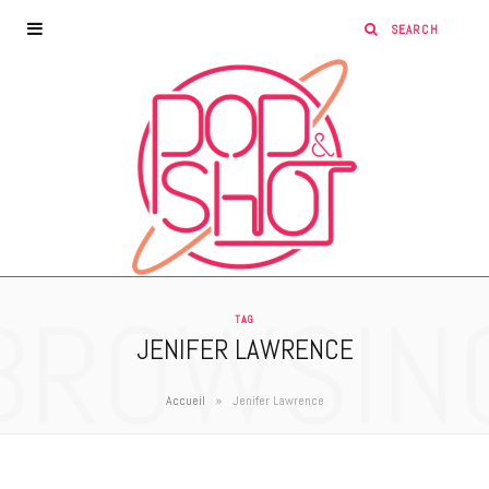
BROWSIN
TAG
JENIFER LAWRENCE
»
Accueil
Jenifer Lawrence