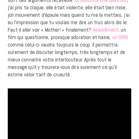
sont des arguments recevable.
Ici subsiste une question
,
j’ai pris ta claque, elle était violente, elle était bien mise,
joli mouvement d’épaule mais quand tu me la mettais, j’ai
eu l’impression que tu voulais me dire un truc alors dis le.
Faut-il aller voir « Mother! » finalement?
Assurément,
un
film qui questionne, provoque adoration et haine,
un OVNI
comme celui-ci vaudra toujours le coup. Il permettra
surement de discuter longtemps, très longtemps et de
mieux connaitre votre interlocuteur. Après tout le
message qu’il y trouvera vous dira surement ce qu’il
estime valoir tant de cruauté.