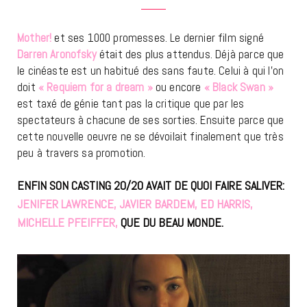
Mother!
et ses 1000 promesses. Le dernier film signé
Darren Aronofsky
était des plus attendus. Déjà parce que
le cinéaste est un habitué des sans faute. Celui à qui l’on
doit
« Requiem for a dream »
ou encore
« Black Swan »
est taxé de génie tant pas la critique que par les
spectateurs à chacune de ses sorties. Ensuite parce que
cette nouvelle oeuvre ne se dévoilait finalement que très
peu à travers sa promotion.
ENFIN SON CASTING 20/20 AVAIT DE QUOI FAIRE SALIVER:
JENIFER LAWRENCE, JAVIER BARDEM, ED HARRIS,
MICHELLE PFEIFFER,
QUE DU BEAU MONDE.