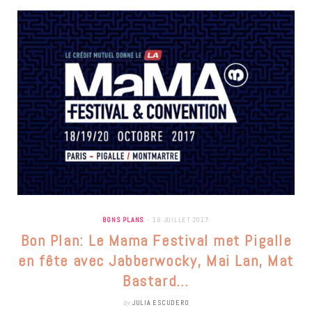
BONS PLANS
18 JUILLET 2017
Bon Plan: Le Mama Festival met Pigalle
en fête avec Jabberwocky, Mai Lan, Mat
Bastard…
by
JULIA ESCUDERO