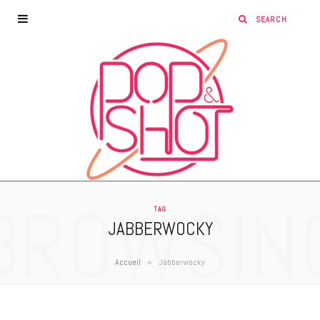
BROWSIN
TAG
JABBERWOCKY
»
Accueil
Jabberwocky