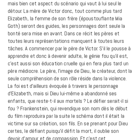
mais bien cet aspect du scénario qui vaut à lui seul le
détour. La mère de Victor donc, tout comme plus tard
Elizabeth, la femme de son frère (époustouflante Mia
Goth) seront des guides, les personnages dont seule la
bonté sera mise en avant. Dans ce récit les pères et
toutes leurs représentations manquent à toutes leurs
tâches. A commencer par le père de Victor. S’il le pousse à
apprendre et donc à devenir adulte, le génie fou qu’il est,
c’est aussi son éducation cruelle qui en fera plus tard un
père médiocre. Le père, l’image de Dieu, le créateur, dont la
seule compréhension de son rôle réside dans la violence.
La foi est d’ailleurs évoquée à travers le personnage
d’Elizabeth, mais si Dieu lui-même a abandonné ses
enfants, que reste-t-il aux mortels ? Le défier serait-il si
fou ? Frankenstein, qui revendique son nom dès le début
du film reproduira par la suite le schéma dont il était la
victime sur sa création, son fils. En se prenant pour Dieu
certes, le défiant puisqu’il défit la mort, il oublie son
devoir d’amour et de compassion. Et c’est cet