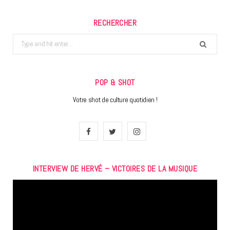
RECHERCHER
Search
for:
POP & SHOT
Votre shot de culture quotidien !
F
T
I
a
w
n
INTERVIEW DE HERVÉ – VICTOIRES DE LA MUSIQUE
c
i
s
Lecteur
e
t
t
vidéo
b
t
a
o
e
g