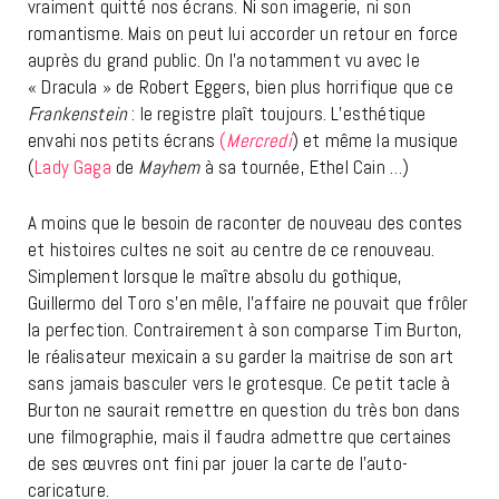
vraiment quitté nos écrans. Ni son imagerie, ni son
romantisme. Mais on peut lui accorder un retour en force
auprès du grand public. On l’a notamment vu avec le
« Dracula » de Robert Eggers, bien plus horrifique que ce
Frankenstein
: le registre plaît toujours. L’esthétique
envahi nos petits écrans
(
Mercredi
) et même la musique
(
Lady Gaga
de
Mayhem
à sa tournée, Ethel Cain …)
A moins que le besoin de raconter de nouveau des contes
et histoires cultes ne soit au centre de ce renouveau.
Simplement lorsque le maître absolu du gothique,
Guillermo del Toro s’en mêle, l’affaire ne pouvait que frôler
la perfection. Contrairement à son comparse Tim Burton,
le réalisateur mexicain a su garder la maitrise de son art
sans jamais basculer vers le grotesque. Ce petit tacle à
Burton ne saurait remettre en question du très bon dans
une filmographie, mais il faudra admettre que certaines
de ses œuvres ont fini par jouer la carte de l’auto-
caricature.