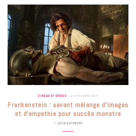
CINÉMA ET SÉRIES
20 NOVEMBRE 2025
Frankenstein : savant mélange d’images
et d’empathie pour succès monstre
by
JULIA ESCUDERO