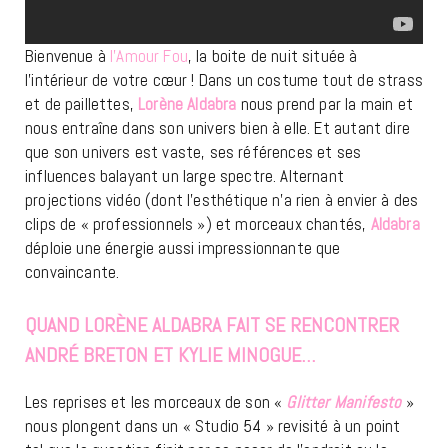
Bienvenue à
l’Amour Fou
, la boite de nuit située à
l’intérieur de votre cœur ! Dans un costume tout de strass
et de paillettes,
Lorène Aldabra
nous prend par la main et
nous entraîne dans son univers bien à elle. Et autant dire
que son univers est vaste, ses références et ses
influences balayant un large spectre. Alternant
projections vidéo (dont l’esthétique n’a rien à envier à des
clips de « professionnels ») et morceaux chantés,
Aldabra
déploie une énergie aussi impressionnante que
convaincante.
QUAND LORÈNE ALDABRA FAIT SE RENCONTRER
ANDRÉ BRETON ET KYLIE MINOGUE…
Les reprises et les morceaux de son «
Glitter Manifesto
»
nous plongent dans un « Studio 54 » revisité à un point