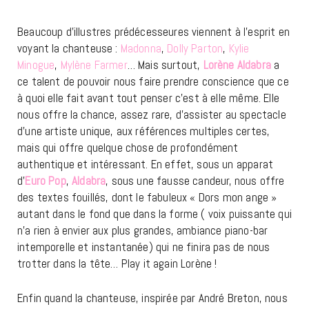
Beaucoup d’illustres prédécesseures viennent à l’esprit en
voyant la chanteuse :
Madonna
,
Dolly Parton
,
Kylie
Minogue
,
Mylène Farmer
… Mais surtout,
Lorène Aldabra
a
ce talent de pouvoir nous faire prendre conscience que ce
à quoi elle fait avant tout penser c’est à elle même. Elle
nous offre la chance, assez rare, d’assister au spectacle
d’une artiste unique, aux références multiples certes,
mais qui offre quelque chose de profondément
authentique et intéressant. En effet, sous un apparat
d’
Euro Pop
,
Aldabra
, sous une fausse candeur, nous offre
des textes fouillés, dont le fabuleux « Dors mon ange »
autant dans le fond que dans la forme ( voix puissante qui
n’a rien à envier aux plus grandes, ambiance piano-bar
intemporelle et instantanée) qui ne finira pas de nous
trotter dans la tête… Play it again Lorène !
Enfin quand la chanteuse, inspirée par André Breton, nous