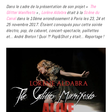
Dans le cadre de la présentation de son projet «
The
Glitter Manifesto
» ,
Lorène Aldabra
était à la
Scène du
Canal
dans le 10ème arrondissement à Paris les 23, 24 et
25 novembre 2017. Étaient convoqués pour cette soirée
électro, pop, de cabaret, concert-spectacle, paillettes
et… André Breton ! Quoi ?! Pop&Shot y était… Reportage !