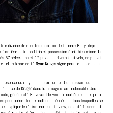
9 JUIN 2026
tite dizaine de minutes montrant le fameux Barry, déjà
a frontière entre bad trip et possession était bien mince. Un
rès 57 sélections et 12 prix dans divers festivals, ne pouvait
 et clips à son actif,
Ryan Kruger
signe pour l’occasion son
ne absence de moyens, le premier point qui ressort du
expérience de
Kruger
dans le filmage étant indéniable. Une
REPORTAGES ET INTERVIEWS
ande, générosité. En voyant le verre à moitié plein, ce qu’on
We Love Green se met au vert sur
nnes pour présenter de multiples péripéties dans lesquelles se
la Montagne de Gorillaz
e l’explique le réalisateur en interview, ce coté foisonnant
mal étreint et à force, l’un des défauts du film est que l’on