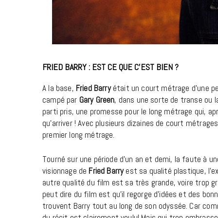
FRIED BARRY : EST CE QUE C’EST BIEN ?
A la base,
Fried Barry
était un court métrage d’une pe
campé par
Gary Green
, dans une sorte de transe ou l
parti pris, une promesse pour le long métrage qui, ap
qu’arriver ! Avec plusieurs dizaines de court métrages
premier long métrage.
Tourné sur une période d’un an et demi, la faute à u
visionnage de
Fried Barry
est sa qualité plastique, l’
autre qualité du film est sa très grande, voire trop gr
peut dire du film est qu’il regorge d’idées et des bo
trouvent Barry tout au long de son odyssée. Car comm
du récit est clairement voulu! Mais qui trop embrasse 