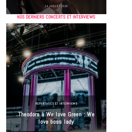
14 JUILLET 2026
NOS DERNIERS CONCERTS ET INTERVIEWS
REPORTAGES ET INTERVIEWS
Theodora à We love Green : We
Hayle
love boss lady
Gree