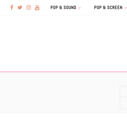
F
T
I
Y
POP & SOUND
POP & SCREEN
a
w
n
o
c
i
s
u
e
t
t
T
b
t
a
u
o
e
g
b
o
r
r
e
k
a