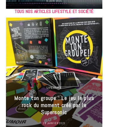
9 JUIN 2026
TOUS NOS ARTICLES LIFESTYLE ET SOCIÉTÉ
LIFESTYLE
Monte ton groupe : Le jeu le plus
35 Mi
rock du moment créé par le
« J’es
Supersonic
ma t
18 JANVIER 2023