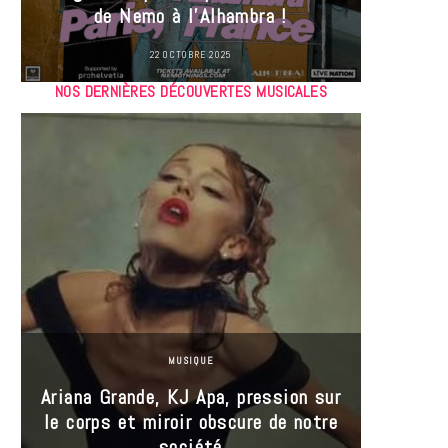
de Nemo à l’Alhambra !
22 OCTOBRE 2025
NOS DERNIÈRES DÉCOUVERTES MUSICALES
MUSIQUE
Ariana Grande, KJ Apa, pression sur
le corps et miroir obscure de notre
Les
société
réin