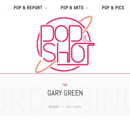
POP & REPORT
POP & ARTS
POP & PICS
BROWSIN
TAG
GARY GREEN
»
Accueil
gary green