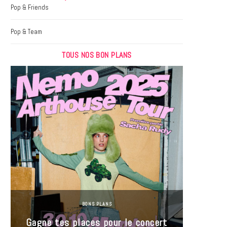
k
a
Pop & Friends
m
Pop & Team
TOUS NOS BON PLANS
BONS PLANS
Jeu-Co
Gagne tes places pour le concert
limit