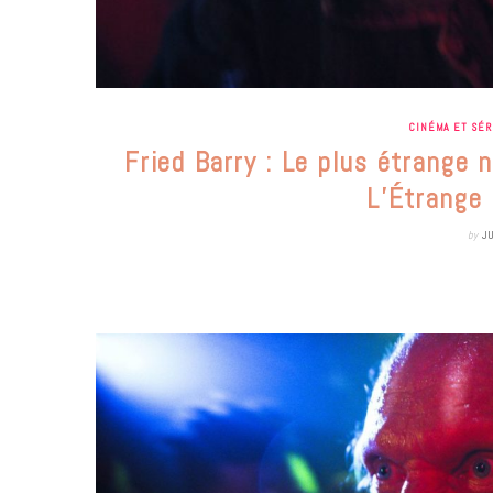
CINÉMA ET SÉR
Fried Barry : Le plus étrange n
L’Étrange
by
J