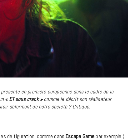
à la Cité des Sciences
14 DÉCEMBRE 2022
 présenté en première européenne dans le cadre de la
 un
« ET sous crack »
comme le décrit son réalisateur
roir déformant de notre société ? Critique.
MUSIQUE
Cage The Elephant, l’ivoire du rock
rôles de figuration, comme dans
Escape Game
par exemple )
dévoile « Beaches In Tennessee »