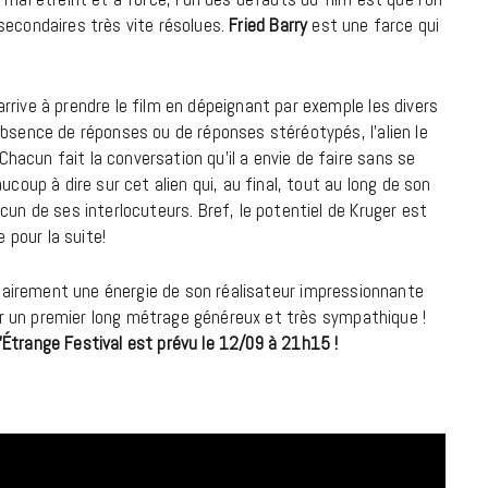
7 JUIN 2026
s secondaires très vite résolues.
Fried Barry
est une farce qui
rrive à prendre le film en dépeignant par exemple les divers
absence de réponses ou de réponses stéréotypés, l’alien le
acun fait la conversation qu’il a envie de faire sans se
ucoup à dire sur cet alien qui, au final, tout au long de son
cun de ses interlocuteurs. Bref, le potentiel de Kruger est
e pour la suite!
clairement une énergie de son réalisateur impressionnante
LIFESTYLE
vrer un premier long métrage généreux et très sympathique !
’Étrange Festival est prévu le 12/09 à 21h15 !
Gainsbourg, toute une vie :
documentaire plus Ginsburg que
Gainsbarre à ne pas manquer sur
France 3
18 FÉVRIER 2021