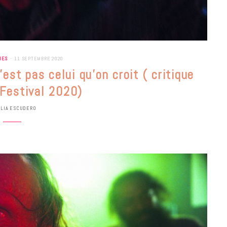
IES
11 SEPTEMBRE 2020
’est pas celui qu’on croit ( critique
 Festival 2020)
ULIA ESCUDERO
BONS PLANS
Les Eclatantes : une soirée entre
concerts, expos, kart, aéroplume…