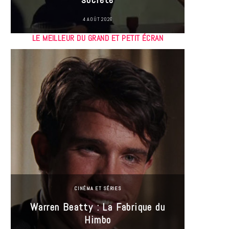
4 AOÛT 2026
LE MEILLEUR DU GRAND ET PETIT ÉCRAN
CINÉMA ET SÉRIES
Incel
Warren Beatty : La Fabrique du
genre i
Himbo