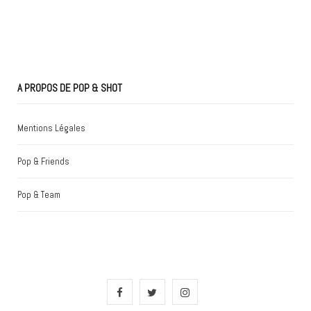
A PROPOS DE POP & SHOT
Mentions Légales
Pop & Friends
Pop & Team
F
T
I