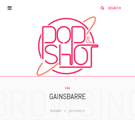
BROWSIN
TAG
GAINSBARRE
»
Accueil
gainsbarre