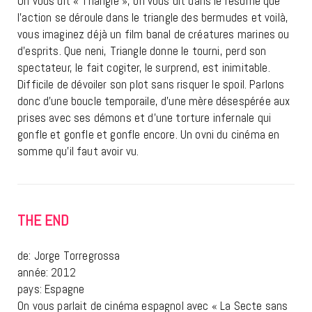
On vous dit « Triangle », on vous dit dans le résumé que
l’action se déroule dans le triangle des bermudes et voilà,
vous imaginez déjà un film banal de créatures marines ou
d’esprits. Que neni, Triangle donne le tourni, perd son
spectateur, le fait cogiter, le surprend, est inimitable.
Difficile de dévoiler son plot sans risquer le spoil. Parlons
donc d’une boucle temporaile, d’une mère désespérée aux
prises avec ses démons et d’une torture infernale qui
gonfle et gonfle et gonfle encore. Un ovni du cinéma en
somme qu’il faut avoir vu.
THE END
de: Jorge Torregrossa
année: 2012
pays: Espagne
On vous parlait de cinéma espagnol avec « La Secte sans