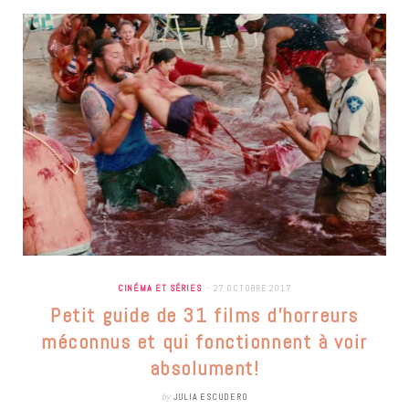
CINÉMA ET SÉRIES
27 OCTOBRE 2017
Petit guide de 31 films d’horreurs
méconnus et qui fonctionnent à voir
absolument!
by
JULIA ESCUDERO