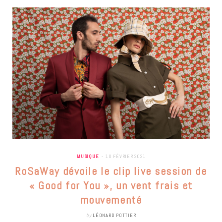
MUSIQUE
10 FÉVRIER 2021
RoSaWay dévoile le clip live session de
« Good for You », un vent frais et
mouvementé
by
LÉONARD POTTIER