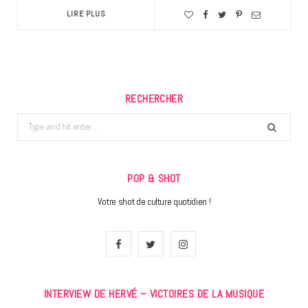
LIRE PLUS
RECHERCHER
Search
for:
POP & SHOT
Votre shot de culture quotidien !
F
T
I
a
w
n
INTERVIEW DE HERVÉ – VICTOIRES DE LA MUSIQUE
c
i
s