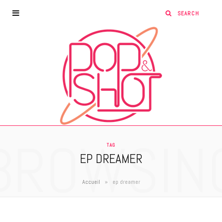
BROWSIN
TAG
EP DREAMER
»
Accueil
ep dreamer