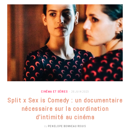
CINÉMA ET SÉRIES
26 JUIN 2023
Split x Sex is Comedy : un documentaire
nécessaire sur la coordination
d’intimité au cinéma
by
PENELOPE BONNEAU ROUIS