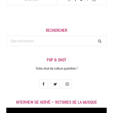
RECHERCHER
Search
for:
POP & SHOT
Votre shot de culture quotidien !
F
T
I
a
w
n
INTERVIEW DE HERVÉ – VICTOIRES DE LA MUSIQUE
c
i
s
Lecteur
e
t
t