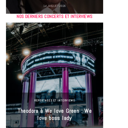
14 JUILLET 2026
NOS DERNIERS CONCERTS ET INTERVIEWS
REPORTAGES ET INTERVIEWS
Theodora à We love Green : We
Hayle
love boss lady
Gree