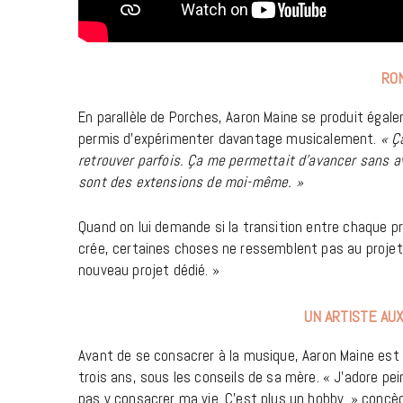
RON
En parallèle de Porches, Aaron Maine se produit égale
permis d’expérimenter davantage musicalement.
« Ç
retrouver parfois. Ça me permettait d’avancer sans a
sont des extensions de moi-même. »
Quand on lui demande si la transition entre chaque pr
crée, certaines choses ne ressemblent pas au proje
nouveau projet dédié. »
UN ARTISTE AU
Avant de se consacrer à la musique, Aaron Maine est p
trois ans, sous les conseils de sa mère. « J’adore pe
pas y consacrer ma vie. C’est plus un hobby. » concède