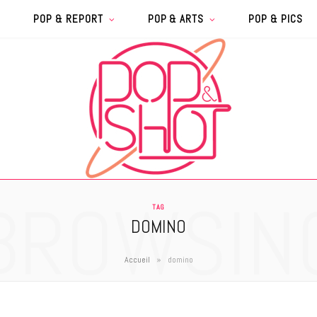
POP & REPORT
POP & ARTS
POP & PICS
BROWSIN
TAG
DOMINO
»
Accueil
domino