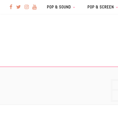
F
T
I
Y
POP & SOUND
POP & SCREEN
a
w
n
o
c
i
s
u
e
t
t
T
b
t
a
u
o
e
g
b
o
r
r
e
k
a