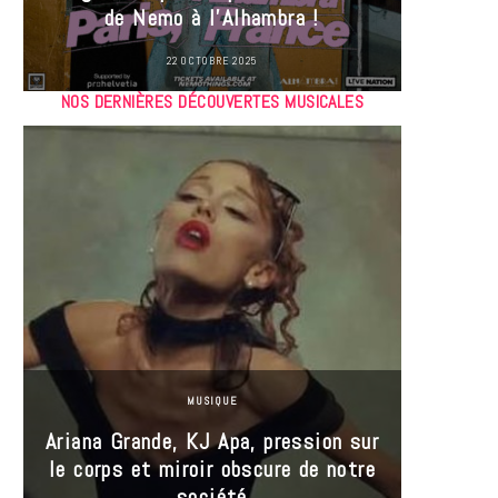
de Nemo à l’Alhambra !
22 OCTOBRE 2025
NOS DERNIÈRES DÉCOUVERTES MUSICALES
MUSIQUE
Ariana Grande, KJ Apa, pression sur
le corps et miroir obscure de notre
Les
société
réin