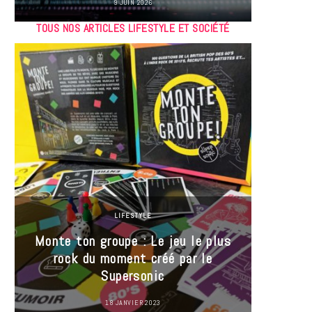
9 JUIN 2026
TOUS NOS ARTICLES LIFESTYLE ET SOCIÉTÉ
LIFESTYLE
Monte ton groupe : Le jeu le plus
35 Mi
rock du moment créé par le
« J’es
Supersonic
ma t
18 JANVIER 2023