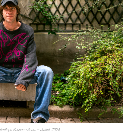
à la Cité des Sciences
14 DÉCEMBRE 2022
MUSIQUE
Cage The Elephant, l’ivoire du rock
énélope Bonneau Rouis – Juillet 2024
dévoile « Beaches In Tennessee »