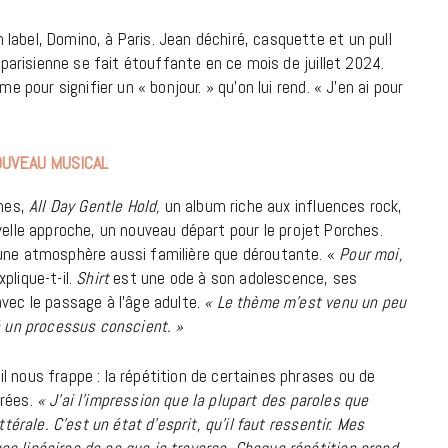
label, Domino, à Paris. Jean déchiré, casquette et un pull
18 JUILLET 2026
r parisienne se fait étouffante en ce mois de juillet 2024.
e pour signifier un « bonjour. » qu’on lui rend. « J’en ai pour
UVEAU MUSICAL
ches,
All Day Gentle Hold,
un album riche aux influences rock,
velle approche, un nouveau départ pour le projet Porches.
 une atmosphère aussi familière que déroutante. «
Pour moi,
plique-t-il.
Shirt
est une ode à son adolescence, ses
vec le passage à l’âge adulte.
« Le thème m’est venu un peu
té un processus conscient. »
CINÉMA ET SÉRIES
l nous frappe : la répétition de certaines phrases ou de
urées.
« J’ai l’impression que la plupart des paroles que
Disclosure Day : le retour en grâce
térale. C’est un état d’esprit, qu’il faut ressentir. Mes
de Steven Spielberg