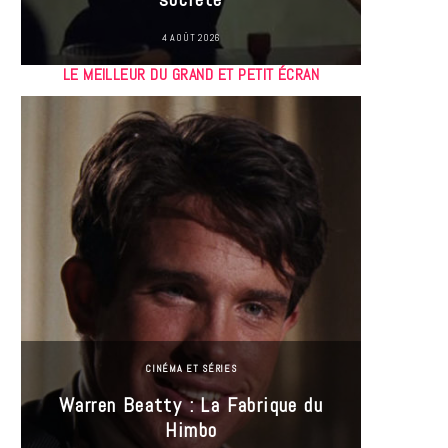
4 AOÛT 2026
LE MEILLEUR DU GRAND ET PETIT ÉCRAN
CINÉMA ET SÉRIES
Incel
Warren Beatty : La Fabrique du
genre i
Himbo