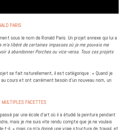
7 JUIN 2026
ALD PARIS
ment sous le nom de Ronald Paris. Un projet annexe qui lui a
a m’a libéré de certaines impasses où je me pouvais me
voir à abandonner Porches ou vice-versa. Tous ces projets
ojet se fait naturellement, il est catégorique : « Quand je
t au cours et ont carrément besoin d’un nouveau nom, un
LIFESTYLE
Gainsbourg, toute une vie :
documentaire plus Ginsburg que
X MULTIPLES FACETTES
Gainsbarre à ne pas manquer sur
France 3
assé par une école d’art où il a étudié la peinture pendant
indre, mais je me suis vite rendu compte que je ne voulais
18 FÉVRIER 2021
-t-il, « mais ça m’a donné une vraie structure de travail, et