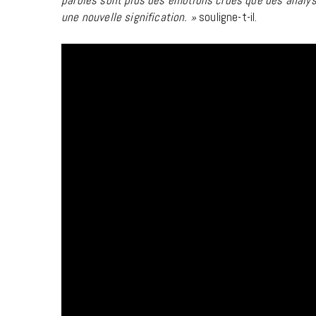
paroles sont plus des émotions crues que des analyse
une nouvelle signification. »
souligne-t-il.