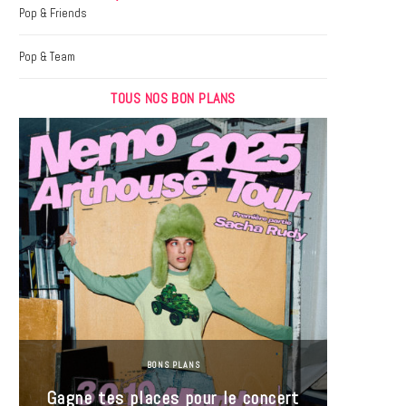
k
a
Pop & Friends
m
Pop & Team
TOUS NOS BON PLANS
BONS PLANS
Jeu-Co
Gagne tes places pour le concert
limit