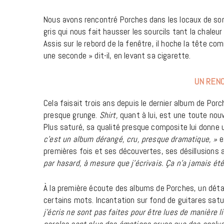
Nous avons rencontré Porches dans les locaux de son 
gris qui nous fait hausser les sourcils tant la chaleu
Assis sur le rebord de la fenêtre, il hoche la tête comm
une seconde » dit-il, en levant sa cigarette.
UN RENO
Cela faisait trois ans depuis le dernier album de Por
presque grunge.
Shirt,
quant à lui, est une toute nou
Plus saturé, sa qualité presque composite lui donne
c’est un album dérangé, cru, presque dramatique, »
ex
premières fois et ses découvertes, ses désillusions a
par hasard, à mesure que j’écrivais. Ça n’a jamais é
À la première écoute des albums de Porches, un détai
certains mots. Incantation sur fond de guitares sat
j’écris ne sont pas faites pour être lues de manière lit