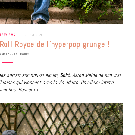
NTERVIEWS
7 OCTOBRE 2024
Roll Royce de l’hyperpop grunge !
OPE BONNEAU ROUIS
hes sortait son nouvel album,
Shirt
. Aaron Maine de son vrai
lusions qui viennent avec la vie adulte. Un album intime
onnelles. Rencontre.
BONS PLANS
Les Eclatantes : une soirée entre
concerts, expos, kart, aéroplume…