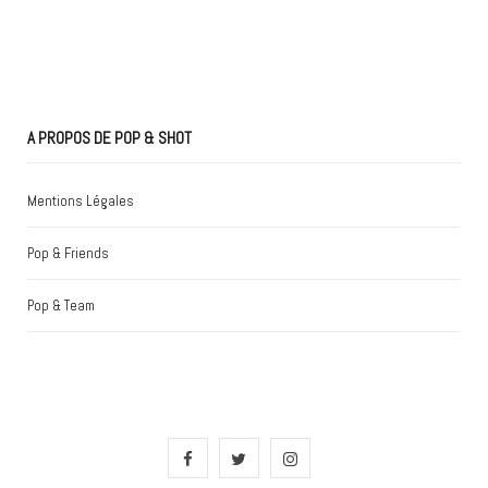
A PROPOS DE POP & SHOT
Mentions Légales
Pop & Friends
Pop & Team
F
T
I