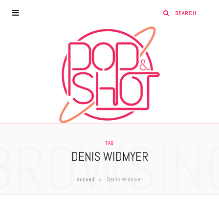
BROWSIN
TAG
DENIS WIDMYER
»
Accueil
Denis Widmyer