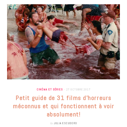
CINÉMA ET SÉRIES
27 OCTOBRE 2017
Petit guide de 31 films d’horreurs
méconnus et qui fonctionnent à voir
absolument!
by
JULIA ESCUDERO