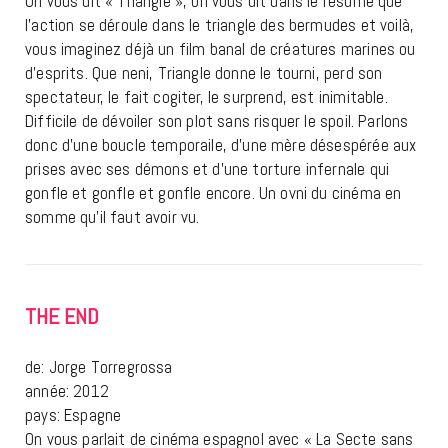
On vous dit « Triangle », on vous dit dans le résumé que
l’action se déroule dans le triangle des bermudes et voilà,
vous imaginez déjà un film banal de créatures marines ou
d’esprits. Que neni, Triangle donne le tourni, perd son
spectateur, le fait cogiter, le surprend, est inimitable.
Difficile de dévoiler son plot sans risquer le spoil. Parlons
donc d’une boucle temporaile, d’une mère désespérée aux
prises avec ses démons et d’une torture infernale qui
gonfle et gonfle et gonfle encore. Un ovni du cinéma en
somme qu’il faut avoir vu.
THE END
de: Jorge Torregrossa
année: 2012
pays: Espagne
On vous parlait de cinéma espagnol avec « La Secte sans