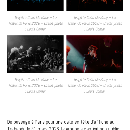
Brigitte Calls Me Baby – La
Brigitte Calls Me Baby – La
Trabendo Paris 2026 – Crédit photo
Trabendo Paris 2026 – Crédit photo
: Louis Comar
: Louis Comar
Brigitte Calls Me Baby – La
Brigitte Calls Me Baby – La
Trabendo Paris 2026 – Crédit photo
Trabendo Paris 2026 – Crédit photo
: Louis Comar
: Louis Comar
RIGITTE CALLS ME BABY
De passage à Paris pour une date en tête d’affiche au
Trabendo le 31 mars 2026, le groupe a captivé son public.