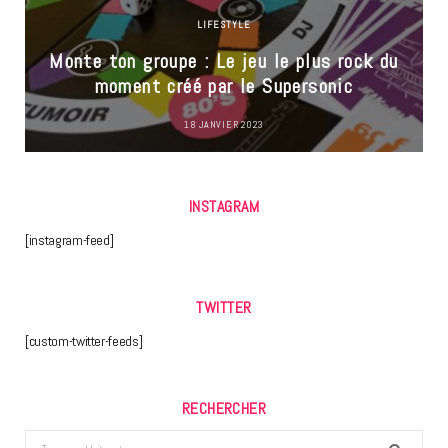
LIFESTYLE
Monte ton groupe : Le jeu le plus rock du
moment créé par le Supersonic
18 JANVIER 2023
INSTAGRAM
[instagram-feed]
TWITTER
[custom-twitter-feeds]
RECHERCHER
Search