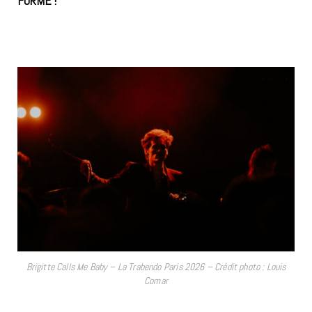
FORMÉ !
BRIGITTE CALLS ME BABY
Brigitte Calls Me Baby – La Trabendo Paris 2026 – Crédit photo : Louis
Comar