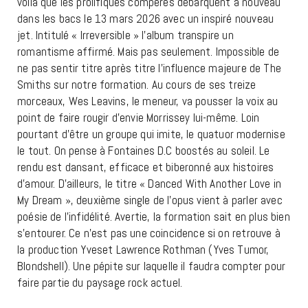
voilà que les prolifiques compères débarquent à nouveau
dans les bacs le 13 mars 2026 avec un inspiré nouveau
jet. Intitulé « Irreversible » l’album transpire un
romantisme affirmé. Mais pas seulement. Impossible de
ne pas sentir titre après titre l’influence majeure de The
Smiths sur notre formation. Au cours de ses treize
morceaux, Wes Leavins, le meneur, va pousser la voix au
point de faire rougir d’envie Morrissey lui-même. Loin
pourtant d’être un groupe qui imite, le quatuor modernise
le tout. On pense à Fontaines D.C boostés au soleil. Le
rendu est dansant, efficace et biberonné aux histoires
d’amour. D’ailleurs, le titre « Danced With Another Love in
My Dream », deuxième single de l’opus vient à parler avec
poésie de l’infidélité. Avertie, la formation sait en plus bien
s’entourer. Ce n’est pas une coincidence si on retrouve à
la production Yveset Lawrence Rothman (Yves Tumor,
Blondshell). Une pépite sur laquelle il faudra compter pour
faire partie du paysage rock actuel.