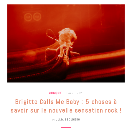
MUSIQUE
9 AVRIL 2026
Brigitte Calls Me Baby : 5 choses à
savoir sur la nouvelle sensation rock !
by
JULIA ESCUDERO