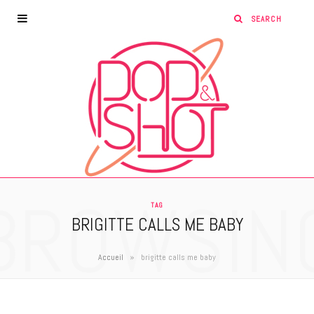
BROWSIN
TAG
BRIGITTE CALLS ME BABY
»
Accueil
brigitte calls me baby