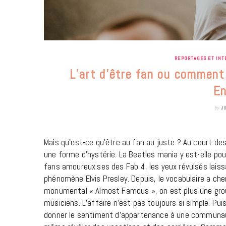
REPORTAGES ET INT
L’art d’être fan ou comment
En
by
J
Mais qu’est-ce qu’être au fan au juste ? Au court de
une forme d’hystérie. La Beatles mania y est-elle po
fans amoureux.ses des Fab 4, les yeux révulsés laissa
phénomène Elvis Presley. Depuis, le vocabulaire a cherc
monumental « Almost Famous », on est plus une grou
musiciens. L’affaire n’est pas toujours si simple. Puis
donner le sentiment d’appartenance à une communauté