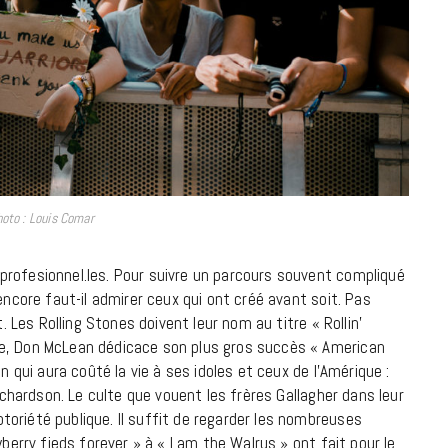
18 JUILLET 2026
hoto : Louis Comar
profesionnel.les. Pour suivre un parcours souvent compliqué
encore faut-il admirer ceux qui ont créé avant soit. Pas
t. Les Rolling Stones doivent leur nom au titre « Rollin’
ie, Don McLean dédicace son plus gros succès « American
n qui aura coûté la vie à ses idoles et ceux de l’Amérique :
CINÉMA ET SÉRIES
Richardson. Le culte que vouent les frères Gallagher dans leur
Disclosure Day : le retour en grâce
oriété publique. Il suffit de regarder les nombreuses
de Steven Spielberg
wberry fieds forever » à « I am the Walrus » ont fait pour le