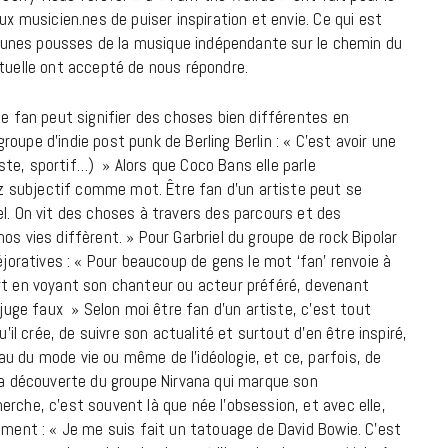
ux musicien.nes de puiser inspiration et envie. Ce qui est
9 JUIN 2026
s jeunes pousses de la musique indépendante sur le chemin du
ctuelle ont accepté de nous répondre.
.e fan peut signifier des choses bien différentes en
 groupe d’indie post punk de Berling Berlin : « C’est avoir une
iste, sportif…) »
Alors que Coco Bans elle parle
 subjectif comme mot. Être fan d’un artiste peut se
el. On vit des choses à travers des parcours et des
nos vies diffèrent. »
Pour Garbriel du groupe de rock Bipolar
éjoratives : «
Pour beaucoup de gens le mot ‘fan’ renvoie à
ort en voyant son chanteur ou acteur préféré, devenant
l juge faux »
Selon moi être fan d’un artiste, c’est tout
u’il crée, de suivre son actualité et surtout d’en être inspiré,
REPORTAGES ET INTERVIEWS
u du mode vie ou même de l’idéologie, et ce, parfois, de
 la découverte du groupe Nirvana qui marque son
We Love Green se met au vert sur
rche, c’est souvent là que née l’obsession, et avec elle,
la Montagne de Gorillaz
ement : « Je me suis fait un tatouage de David Bowie. C’est