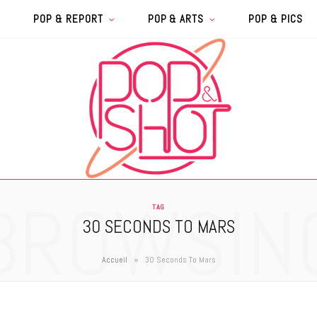
POP & REPORT
POP & ARTS
POP & PICS
BROWSIN
TAG
30 SECONDS TO MARS
»
Accueil
30 Seconds To Mars