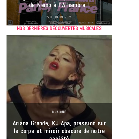
de Nemo à l’Alhambra !
22 OCTOBRE 2025
NOS DERNIÈRES DÉCOUVERTES MUSICALES
MUSIQUE
Ariana Grande, KJ Apa, pression sur
le corps et miroir obscure de notre
Les
société
réin