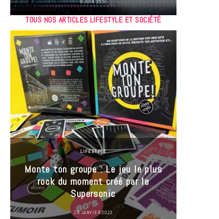
9 JUIN 2026
TOUS NOS ARTICLES LIFESTYLE ET SOCIÉTÉ
LIFESTYLE
Monte ton groupe : Le jeu le plus
35 Mi
rock du moment créé par le
« J’es
Supersonic
ma t
18 JANVIER 2023