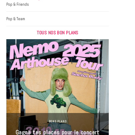
k
a
Pop & Friends
m
Pop & Team
TOUS NOS BON PLANS
BONS PLANS
Jeu-Co
Gagne tes places pour le concert
limit