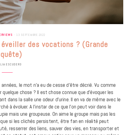
ERVIEWS
13 SEPTEMBRE 2022
 éveiller des vocations ? (Grande
quête)
ULIA ESCUDERO
s années, le mot n’a eu de cesse d’être décrié. Vu comme
ur quelque chose ? Il est chose connue que d’évoquer les
nt dans la salle une odeur d’urine. Il en va de même avec le
hé à évoluer. A l’instar de ce que l’on peut voir dans le
pie mais une groupeuse. On aime le groupe mais pas les
BONS PLANS
que si les clichés persistent, être fan en réalité peut
Les Eclatantes : une soirée entre
, resserrer des liens, sauver des vies, en transporter et
concerts, expos, kart, aéroplume…