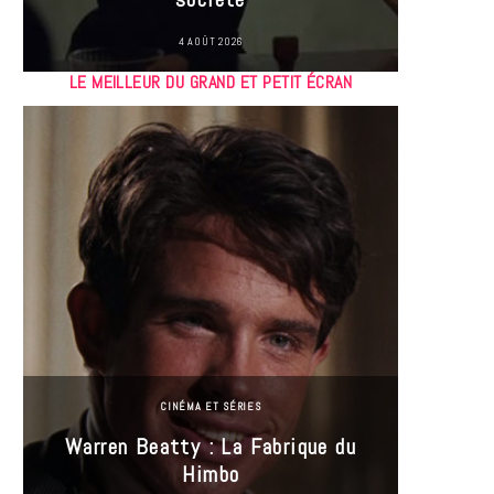
4 AOÛT 2026
LE MEILLEUR DU GRAND ET PETIT ÉCRAN
CINÉMA ET SÉRIES
Incel
Warren Beatty : La Fabrique du
genre i
Himbo