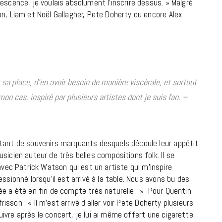
escence, je voulais absolument l’inscrire dessus. » Malgré
7 JUIN 2026
n, Liam et Noël Gallagher, Pete Doherty ou encore Alex
er sa place, d’en avoir besoin de manière viscérale, et surtout
on cas, inspiré par plusieurs artistes dont je suis fan. –
LIFESTYLE
utant de souvenirs marquants desquels découle leur appétit
sicien auteur de très belles compositions folk. Il se
Gainsbourg, toute une vie :
avec Patrick Watson qui est un artiste qui m’inspire
documentaire plus Ginsburg que
ssionné lorsqu’il est arrivé à la table. Nous avons bu des
Gainsbarre à ne pas manquer sur
ée a été en fin de compte très naturelle. » Pour Quentin
France 3
risson : « Il m’est arrivé d’aller voir Pete Doherty plusieurs
 suivre après le concert, je lui ai même offert une cigarette,
18 FÉVRIER 2021