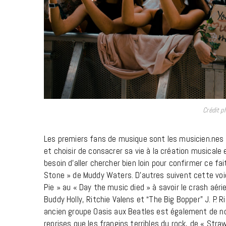
Crédit p
Les premiers fans de musique sont les musicien.nes 
et choisir de consacrer sa vie à la création musicale 
besoin d’aller chercher bien loin pour confirmer ce fai
Stone » de Muddy Waters. D’autres suivent cette vo
Pie » au « Day the music died » à savoir le crash aérie
Buddy Holly, Ritchie Valens et “The Big Bopper” J. P. 
ancien groupe Oasis aux Beatles est également de not
reprises que les frangins terribles du rock, de « Stra