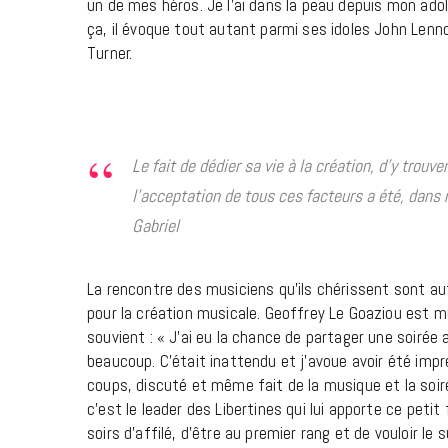
un de mes héros. Je l’ai dans la peau depuis mon adol
ça, il évoque tout autant parmi ses idoles John Lenno
Turner.
Le fait de dédier sa vie à la création, d’y trouv
l’acceptation de tous ces facteurs a été, dans m
Gabriel
La rencontre des musiciens qu’ils chérissent sont a
pour la création musicale. Geoffrey Le Goaziou est mu
souvient : « J’ai eu la chance de partager une soirée 
beaucoup. C’était inattendu et j’avoue avoir été impre
coups, discuté et même fait de la musique et la soir
c’est le leader des Libertines qui lui apporte ce petit f
soirs d’affilé, d’être au premier rang et de vouloir le