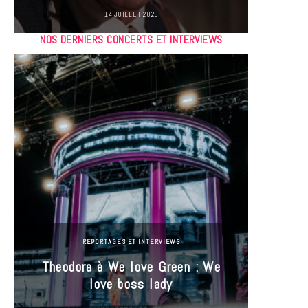
14 JUILLET 2026
NOS DERNIERS CONCERTS ET INTERVIEWS
REPORTAGES ET INTERVIEWS
Theodora à We love Green : We
Hayle
love boss lady
Gree