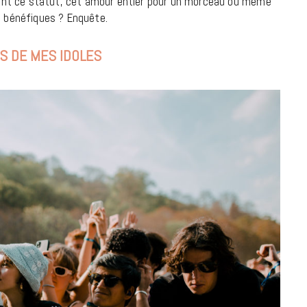
ent ce statut, cet amour entier pour un morceau ou même
à la Cité des Sciences
ts bénéfiques ? Enquête.
14 DÉCEMBRE 2022
S DE MES IDOLES
MUSIQUE
Cage The Elephant, l’ivoire du rock
dévoile « Beaches In Tennessee »