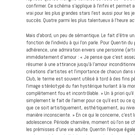
confirmer. Ce schéma s’applique à l’infini et permet a
vrai pour les plus grandes stars l’est aussi pour le
succès. Quatre parmi les plus talentueux à l’heure a
Mais d’abord, un peu de sémantique. Le fait d’être un
fonction de l’individu à qui l’on parle. Pour Quentin du
adhérence, une admiration envers une personne (art
immédiatement d’amour : « Je pense que c’est assez
résumer à une attirance jusqu’à l’amour inconditionn
créations d’artistes et l’importance de chacun dans 
Club, le terme est souvent utilisé à tord à des fins p
l’image stéréotypé du fan hystérique hurlant à la m
complètement fou et incontrôlable. » Un à priori qu’i
simplement le fait de l’aimer pour ce qu’il est ou ce q
que ce soit artistiquement, esthétiquement, au nivea
manière inconsciente. » En ce qui le concerne, c’est
adolescence. Période charnière, moment où l’on se che
les prémisses d’une vie adulte. Quentin l’évoque égal