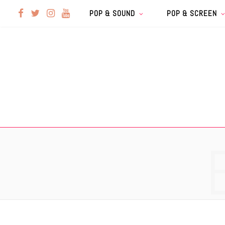
F
T
I
Y
POP & SOUND
POP & SCREEN
a
w
n
o
c
i
s
u
e
t
t
T
b
t
a
u
o
e
g
b
o
r
r
e
k
a