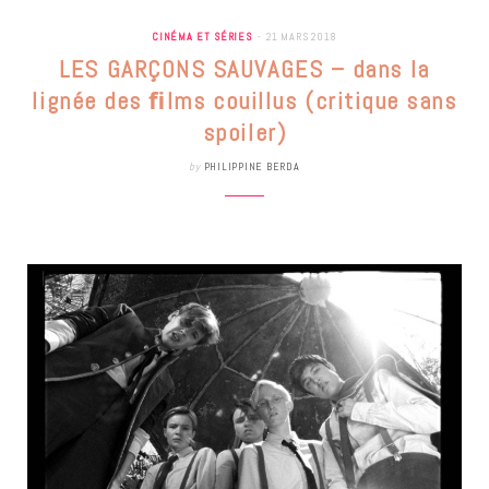
CINÉMA ET SÉRIES
21 MARS 2018
LES GARÇONS SAUVAGES – dans la
lignée des ﬁlms couillus (critique sans
spoiler)
by
PHILIPPINE BERDA