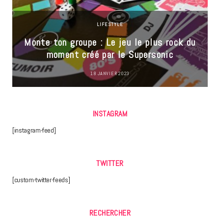
LIFESTYLE
Monte ton groupe : Le jeu le plus rock du
moment créé par le Supersonic
18 JANVIER 2023
INSTAGRAM
[instagram-feed]
TWITTER
[custom-twitter-feeds]
RECHERCHER