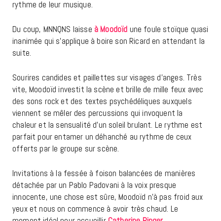
rythme de leur musique.
Du coup, MNNQNS laisse
à Moodoïd
une foule stoïque quasi
inanimée qui s’applique à boire son Ricard en attendant la
suite.
Sourires candides et paillettes sur visages d’anges. Très
vite, Moodoïd investit la scène et brille de mille feux avec
des sons rock et des textes psychédéliques auxquels
viennent se mêler des percussions qui invoquent la
chaleur et la sensualité d’un soleil brulant. Le rythme est
parfait pour entamer un déhanché au rythme de ceux
offerts par le groupe sur scène.
Invitations à la fessée à foison balancées de manières
détachée par un Pablo Padovani à la voix presque
innocente, une chose est sûre, Moodoïd n’à pas froid aux
yeux et nous on commence à avoir très chaud. Le
moment idéal pour accueillir
Catherine Ringer.