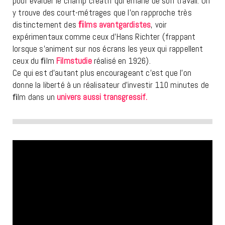
pour évaluer le champ créatif qui émane de son travail. On
y trouve des court-métrages que l’on rapproche très
distinctement des
ﬁlms avantgardistes
, voir
expérimentaux comme ceux d’Hans Richter (frappant
lorsque s’animent sur nos écrans les yeux qui rappellent
ceux du ﬁlm
Filmstudie
réalisé en 1926).
Ce qui est d’autant plus encourageant c’est que l’on
donne la liberté à un réalisateur d’investir 110 minutes de
ﬁlm dans un
univers aussi transgressif.