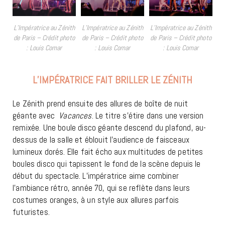
L’Impératrice au Zénith
L’Impératrice au Zénith
L’Impératrice au Zénith
de Paris – Crédit photo
de Paris – Crédit photo
de Paris – Crédit photo
: Louis Comar
: Louis Comar
: Louis Comar
L’IMPÉRATRICE FAIT BRILLER LE ZÉNITH
Le Zénith prend ensuite des allures de boîte de nuit
géante avec
Vacances
. Le titre s’étire dans une version
remixée. Une boule disco géante descend du plafond, au-
dessus de la salle et éblouit l’audience de faisceaux
lumineux dorés. Elle fait écho aux multitudes de petites
boules disco qui tapissent le fond de la scène depuis le
début du spectacle. L’impératrice aime combiner
l’ambiance rétro, année 70, qui se reflète dans leurs
costumes oranges, à un style aux allures parfois
futuristes.