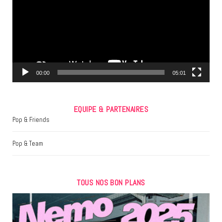
o
e
g
o
r
r
k
a
m
00:00
05:01
EQUIPE & PARTENAIRES
Pop & Friends
Pop & Team
TOUS NOS BON PLANS