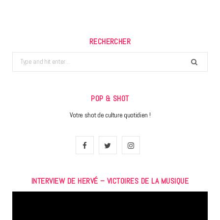
RECHERCHER
Search
for:
POP & SHOT
Votre shot de culture quotidien !
F
T
I
a
w
n
INTERVIEW DE HERVÉ – VICTOIRES DE LA MUSIQUE
c
i
s
Lecteur
e
t
t
vidéo
b
t
a