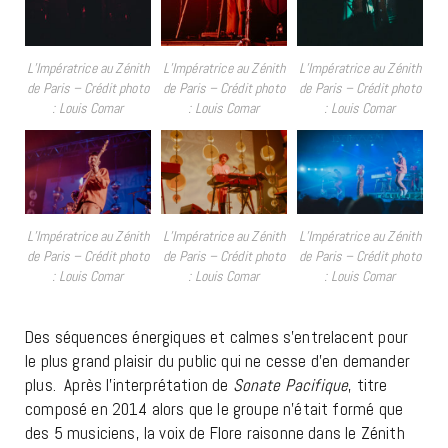
L’Impératrice au Zénith
L’Impératrice au Zénith
L’Impératrice au Zénith
de Paris – Crédit photo
de Paris – Crédit photo
de Paris – Crédit photo
: Louis Comar
: Louis Comar
: Louis Comar
L’Impératrice au Zénith
L’Impératrice au Zénith
L’Impératrice au Zénith
de Paris – Crédit photo
de Paris – Crédit photo
de Paris – Crédit photo
: Louis Comar
: Louis Comar
: Louis Comar
Des séquences énergiques et calmes s’entrelacent pour
le plus grand plaisir du public qui ne cesse d’en demander
plus. Après l’interprétation de
Sonate Pacifique
, titre
composé en 2014 alors que le groupe n’était formé que
des 5 musiciens, la voix de Flore raisonne dans le Zénith