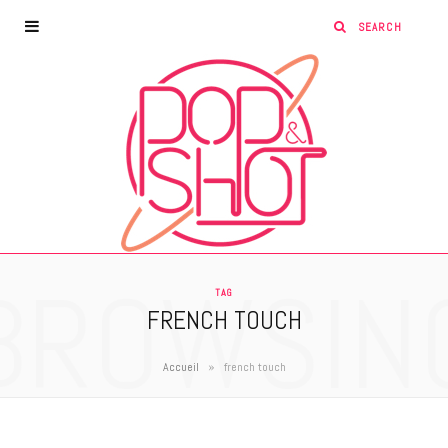
BROWSIN
TAG
FRENCH TOUCH
»
Accueil
french touch