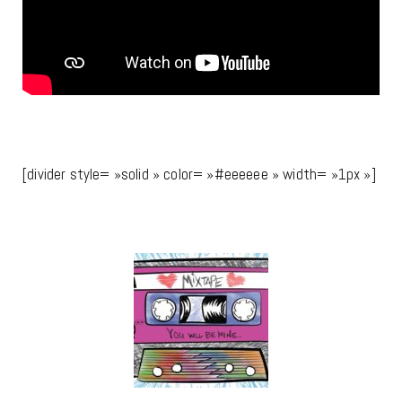
[divider style= »solid » color= »#eeeeee » width= »1px »]