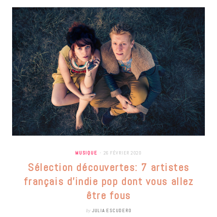
MUSIQUE
26 FÉVRIER 2020
Sélection découvertes: 7 artistes
français d’indie pop dont vous allez
être fous
by
JULIA ESCUDERO