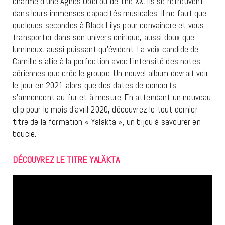
charme d’une Agnès Obel ou de The XX, ils se retrouvent
dans leurs immenses capacités musicales. Il ne faut que
quelques secondes à Black Lilys pour convaincre et vous
transporter dans son univers onirique, aussi doux que
lumineux, aussi puissant qu’évident. La voix candide de
Camille s’allie à la perfection avec l’intensité des notes
aériennes que crée le groupe. Un nouvel album devrait voir
le jour en 2021 alors que des dates de concerts
s’annoncent au fur et à mesure. En attendant un nouveau
clip pour le mois d’avril 2020, découvrez le tout dernier
titre de la formation « Yaläkta », un bijou à savourer en
boucle.
DÉCOUVREZ LE TITRE YALÄKTA