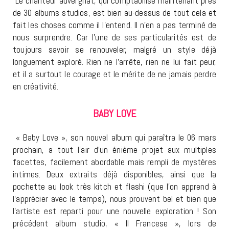
Le chanteur auvergnat, qui comptabilise maintenant près
de 30 albums studios, est bien au-dessus de tout cela et
fait les choses comme il l’entend. Il n’en a pas terminé de
nous surprendre. Car l’une de ses particularités est de
toujours savoir se renouveler, malgré un style déjà
longuement exploré. Rien ne l’arrête, rien ne lui fait peur,
et il a surtout le courage et le mérite de ne jamais perdre
en créativité.
BABY LOVE
« Baby Love », son nouvel album qui paraîtra le 06 mars
prochain, a tout l’air d’un énième projet aux multiples
facettes, facilement abordable mais rempli de mystères
intimes. Deux extraits déjà disponibles, ainsi que la
pochette au look très kitch et flashi (que l’on apprend à
l’apprécier avec le temps), nous prouvent bel et bien que
l’artiste est reparti pour une nouvelle exploration ! Son
précédent album studio, « Il Francese », lors de