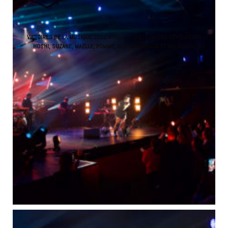
VICTOIRES DE LA MUSIQUE 2020 AVEC LA SELECTION DES RÉVÉLATIONS :
HOSHI, SUZANE, MAELLE, POMME, ALOISE SAUVAGE ET MALIK DJOUDJI