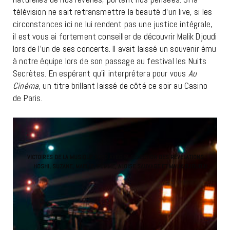
télévision ne sait retransmettre la beauté d’un live, si les
circonstances ici ne lui rendent pas une justice intégrale,
il est vous ai fortement conseiller de découvrir Malik Djoudi
lors de l’un de ses concerts. Il avait laissé un souvenir ému
à notre équipe lors de son passage au festival les Nuits
Secrètes. En espérant qu’il interprétera pour vous
Au
Cinéma
, un titre brillant laissé de côté ce soir au Casino
de Paris.
VICTOIRES DE LA MUSIQUE 2020 AVEC LA SELECTION DES RÉVÉLATIONS :
HOSHI, SUZANE, MAELLE, POMME, ALOISE SAUVAGE ET MALIK DJOUDJI