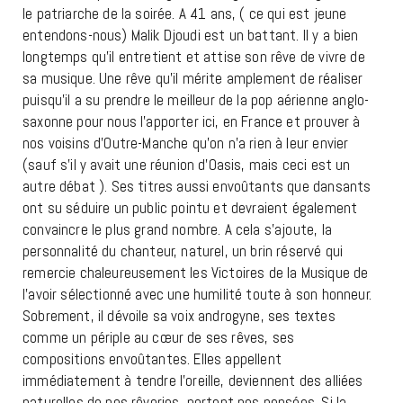
le patriarche de la soirée. A 41 ans, ( ce qui est jeune
entendons-nous) Malik Djoudi est un battant. Il y a bien
longtemps qu’il entretient et attise son rêve de vivre de
sa musique. Une rêve qu’il mérite amplement de réaliser
puisqu’il a su prendre le meilleur de la pop aérienne anglo-
saxonne pour nous l’apporter ici, en France et prouver à
nos voisins d’Outre-Manche qu’on n’a rien à leur envier
(sauf s’il y avait une réunion d’Oasis, mais ceci est un
autre débat ). Ses titres aussi envoûtants que dansants
ont su séduire un public pointu et devraient également
convaincre le plus grand nombre. A cela s’ajoute, la
personnalité du chanteur, naturel, un brin réservé qui
remercie chaleureusement les Victoires de la Musique de
l’avoir sélectionné avec une humilité toute à son honneur.
Sobrement, il dévoile sa voix androgyne, ses textes
comme un périple au cœur de ses rêves, ses
compositions envoûtantes. Elles appellent
immédiatement à tendre l’oreille, deviennent des alliées
naturelles de nos rêveries, portent nos pensées. Si la