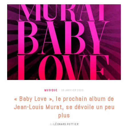
MUSIQUE
16 JANVIER 2020
« Baby Love », le prochain album de
Jean-Louis Murat, se dévoile un peu
plus
by
LÉONARD POTTIER