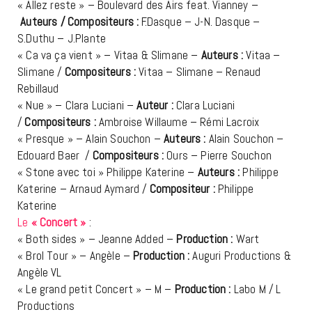
« Allez reste » – Boulevard des Airs feat. Vianney –
Auteurs / Compositeurs :
F.Dasque – J-N. Dasque –
S.Duthu – J.Plante
« Ca va ça vient » – Vitaa & Slimane –
Auteurs :
Vitaa –
Slimane /
Compositeurs :
Vitaa – Slimane – Renaud
Rebillaud
« Nue » – Clara Luciani –
Auteur :
Clara Luciani
/
Compositeurs :
Ambroise Willaume – Rémi Lacroix
« Presque » – Alain Souchon –
Auteurs :
Alain Souchon –
Edouard Baer /
Compositeurs :
Ours – Pierre Souchon
« Stone avec toi » Philippe Katerine –
Auteurs :
Philippe
Katerine – Arnaud Aymard /
Compositeur :
Philippe
Katerine
Le
« Concert »
:
« Both sides » – Jeanne Added –
Production :
Wart
« Brol Tour » – Angèle –
Production :
Auguri Productions &
Angèle VL
« Le grand petit Concert » – M –
Production :
Labo M / L
Productions