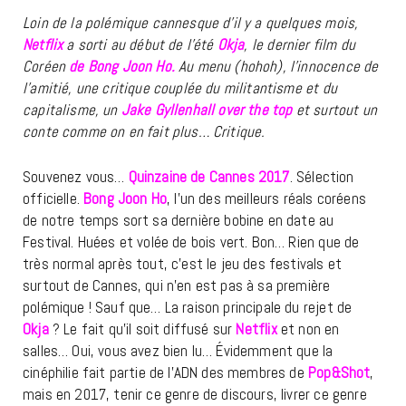
Loin de la polémique cannesque d’il y a quelques mois,
Netflix
a sorti au début de l’été
Okja
, le dernier film du
Coréen
de Bong Joon Ho.
Au menu (hohoh), l’innocence de
l’amitié, une critique couplée du militantisme et du
capitalisme, un
Jake Gyllenhall over the top
et surtout un
conte comme on en fait plus… Critique.
Souvenez vous…
Quinzaine de Cannes 2017
. Sélection
officielle.
Bong Joon Ho
, l’un des meilleurs réals coréens
de notre temps sort sa dernière bobine en date au
Festival. Huées et volée de bois vert. Bon… Rien que de
très normal après tout, c’est le jeu des festivals et
surtout de Cannes, qui n’en est pas à sa première
polémique ! Sauf que… La raison principale du rejet de
Okja
? Le fait qu’il soit diffusé sur
Netflix
et non en
salles… Oui, vous avez bien lu… Évidemment que la
cinéphilie fait partie de l’ADN des membres de
Pop&Shot
,
mais en 2017, tenir ce genre de discours, livrer ce genre