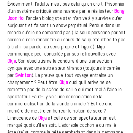
Évidemment, l’adulte n’est pas celui qu’on croit. Prisonnier
d’un système critiqué sans nuance par le réalisateur
Bong
Joon Ho
, l’ancien biologiste star n’arrive à y survivre qu’en
surjouant et faisant un show perpétuel. Perdue dans un
monde qu’elle ne comprend pas ( la seule personne parlant
coréen qu’elle rencontre au cours de sa quête n’hésite pas
à trahir sa parole, au sens propre et figuré), Mija
communique peu, obnubilée par ses retrouvailles avec
Okja
. Son absolutisme la conduira à une transaction
cynique avec une autre sœur Mirando (toujours incarnée
par
Swinton
). La preuve que tout voyage entraîne un
changement ? Peut être.
Okja
quoi qu’il arrive ne se
remettra pas de la scène de saillie qui met mal à l’aise le
spectateur. Faut-il y voir une dénonciation de la
commercialisation de la viande animale ? Est ce une
manière de mettre en horreur la notion de sexe ?
L’innocence de
Okja
et celle de son spectateur en est
marqué quoi qu’il en soit. L’adorable cochon a du mal à
être (re)vu comme la bête gambadant dans la campagne