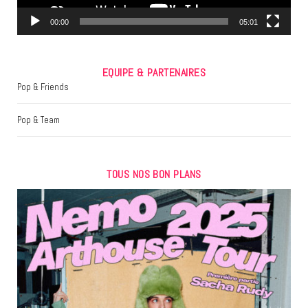
m
00:00
05:01
EQUIPE & PARTENAIRES
Pop & Friends
Pop & Team
TOUS NOS BON PLANS