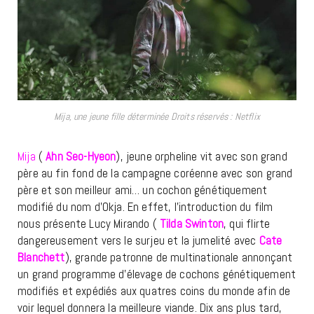
Mija, une jeune fille déterminée Droits réservés : Netflix
Mija
(
Ahn Seo-Hyeon
), jeune orpheline vit avec son grand
père au fin fond de la campagne coréenne avec son grand
père et son meilleur ami… un cochon génétiquement
modifié du nom d’Okja. En effet, l’introduction du film
nous présente Lucy Mirando (
Tilda Swinton
, qui flirte
dangereusement vers le surjeu et la jumelité avec
Cate
Blanchett
), grande patronne de multinationale annonçant
un grand programme d’élevage de cochons génétiquement
modifiés et expédiés aux quatres coins du monde afin de
voir lequel donnera la meilleure viande. Dix ans plus tard,