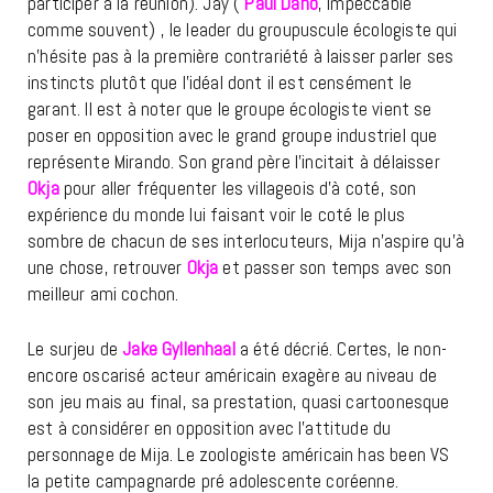
participer à la réunion). Jay (
Paul Dano
, impeccable
comme souvent) , le leader du groupuscule écologiste qui
n’hésite pas à la première contrariété à laisser parler ses
instincts plutôt que l’idéal dont il est censément le
garant. Il est à noter que le groupe écologiste vient se
poser en opposition avec le grand groupe industriel que
représente Mirando. Son grand père l’incitait à délaisser
Okja
pour aller fréquenter les villageois d’à coté, son
expérience du monde lui faisant voir le coté le plus
sombre de chacun de ses interlocuteurs, Mija n’aspire qu’à
une chose, retrouver
Okja
et passer son temps avec son
meilleur ami cochon.
Le surjeu de
Jake Gyllenhaal
a été décrié. Certes, le non-
encore oscarisé acteur américain exagère au niveau de
son jeu mais au final, sa prestation, quasi cartoonesque
est à considérer en opposition avec l’attitude du
personnage de Mija. Le zoologiste américain has been VS
la petite campagnarde pré adolescente coréenne.