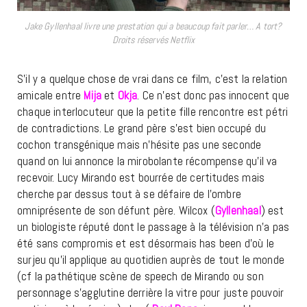
Jake Gyllenhaal livre une prestation qui a beaucoup fait parler… A tort?
Droits réservés Netflix
S’il y a quelque chose de vrai dans ce film, c’est la relation
amicale entre
Mija
et
Okja
. Ce n’est donc pas innocent que
chaque interlocuteur que la petite fille rencontre est pétri
de contradictions. Le grand père s’est bien occupé du
cochon transgénique mais n’hésite pas une seconde
quand on lui annonce la mirobolante récompense qu’il va
recevoir. Lucy Mirando est bourrée de certitudes mais
cherche par dessus tout à se défaire de l’ombre
omniprésente de son défunt père. Wilcox (
Gyllenhaal
) est
un biologiste réputé dont le passage à la télévision n’a pas
été sans compromis et est désormais has been d’où le
surjeu qu’il applique au quotidien auprès de tout le monde
(cf la pathétique scène de speech de Mirando ou son
personnage s’agglutine derrière la vitre pour juste pouvoir