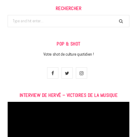
RECHERCHER
Search
for:
POP & SHOT
Votre shot de culture quotidien !
F
T
I
a
w
n
INTERVIEW DE HERVÉ – VICTOIRES DE LA MUSIQUE
c
i
s
Lecteur
e
t
t
vidéo
b
t
a
o
e
g