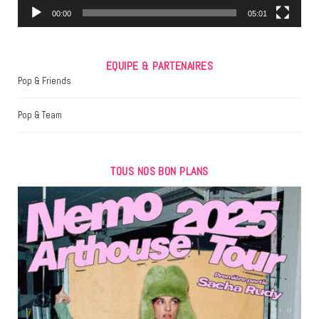
m
00:00
05:01
EQUIPE & PARTENAIRES
Pop & Friends
Pop & Team
TOUS NOS BON PLANS