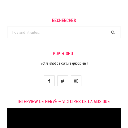
RECHERCHER
Search
for:
POP & SHOT
Votre shot de culture quotidien !
F
T
I
a
w
n
INTERVIEW DE HERVÉ – VICTOIRES DE LA MUSIQUE
c
i
s
Lecteur
e
t
t
vidéo
b
t
a