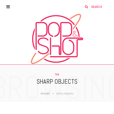
BROWSIN
TAG
SHARP OBJECTS
»
Accueil
sharp objects