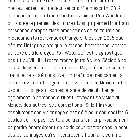
fameuses statuettes respectivement en tant que
meilleur acteur et meilleur second rôle masculin. Côté
scénario, le film retrace l’histoire vraie de Ron Woodroof
qui a créé le premier des douze clubs qui permettront aux
personnes séropositives américaines de se fournir en
médicaments rétroviraux étrangers. C’est en 1985 que
débute l’intrigue alors que le macho, homophobe, accroc
au sexe et à la drogue Ron Woodroof est diagnostiqué
positif au VIH. Il lui reste trente jours à vivre. Décidé à ne
pas se laisser faire, il monte avec Rayon (une personne
transgenre et séropositive) un trafic de médicaments
antirétroviraux étrangers en provenance du Mexique et du
Japon. Prolongeant son espérance de vie, il change
également la personne qu’il est, revoyant sa vision du
Monde, des autres, ses convictions. Si le film vaut
absolument son visionnage c’est déjà pour son casting 5
étoiles qui n’a pas hésité à se transformer physiquement
et perdre énormément de poids pour rentrer dans la peau
des personnages qu’ils interprètent. Pourtant comme