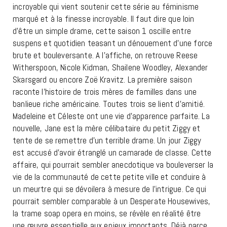
incroyable qui vient soutenir cette série au féminisme
marqué et à la finesse incroyable. Il faut dire que loin
d’être un simple drame, cette saison 1 oscille entre
suspens et quotidien teasant un dénouement d’une force
brute et bouleversante. A l’affiche, on retrouve Reese
Witherspoon, Nicole Kidman, Shailene Woodley, Alexander
Skarsgard ou encore Zoë Kravitz. La première saison
raconte l’histoire de trois mères de familles dans une
banlieue riche américaine. Toutes trois se lient d’amitié.
Madeleine et Céleste ont une vie d’apparence parfaite. La
nouvelle, Jane est la mère célibataire du petit Ziggy et
tente de se remettre d’un terrible drame. Un jour Ziggy
est accusé d’avoir étranglé un camarade de classe. Cette
affaire, qui pourrait sembler anecdotique va bouleverser la
vie de la communauté de cette petite ville et conduire à
un meurtre qui se dévoilera à mesure de l’intrigue. Ce qui
pourrait sembler comparable à un Desperate Housewives,
la trame soap opera en moins, se révèle en réalité être
une œuvre essentielle aux enjeux importants. Déjà parce