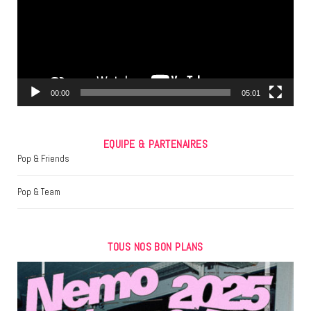
o
e
g
o
r
r
k
a
m
00:00
05:01
EQUIPE & PARTENAIRES
Pop & Friends
Pop & Team
TOUS NOS BON PLANS