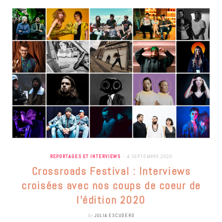
REPORTAGES ET INTERVIEWS
4 SEPTEMBRE 2020
Crossroads Festival : Interviews
croisées avec nos coups de coeur de
l’édition 2020
by
JULIA ESCUDERO