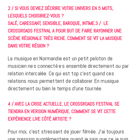
2 / SI VOUS DEVIEZ DÉCRIRE VOTRE UNIVERS EN 5 MOTS,
LESQUELS CHOISIRIEZ-VOUS ?
SALÉ, CARESSANT, SENSIBLE, BAROQUE, INTIME.3 / LE
CROSSROADS FESTIVAL A POUR BUT DE FAIRE RAYONNER UNE
SCÈNE RÉGIONALE TRÈS RICHE. COMMENT SE VIT LA MUSIQUE
DANS VOTRE RÉGION ?
La musique en Normandie est un petit peloton de
musicien·ne·s connecté·e·s ensemble directement ou par
relation intercalée. Ce qui est top c’est quand ces
relations nous permettent de collaborer. En musique
directement ou bien le temps d’une tournée.
4 / AVEC LA CRISE ACTUELLE, LE CROSSROADS FESTIVAL SE
TIENDRA EN VERSION NUMÉRIQUE. COMMENT SE VIT CETTE
EXPÉRIENCE LIVE CÔTÉ ARTISTE ?
Pour moi, c’est stressant de jouer filmée. J’ai toujours
une pression supplémentaire quand je sais que ce je suis