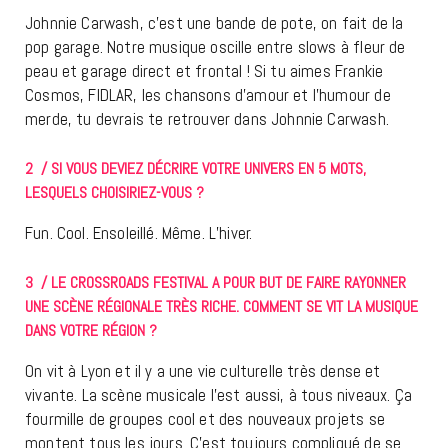
Johnnie Carwash, c’est une bande de pote, on fait de la
pop garage. Notre musique oscille entre slows à fleur de
peau et garage direct et frontal ! Si tu aimes Frankie
Cosmos, FIDLAR, les chansons d’amour et l’humour de
merde, tu devrais te retrouver dans Johnnie Carwash.
2 / SI VOUS DEVIEZ DÉCRIRE VOTRE UNIVERS EN 5 MOTS,
LESQUELS CHOISIRIEZ-VOUS ?
Fun. Cool. Ensoleillé. Même. L’hiver.
3 / LE CROSSROADS FESTIVAL A POUR BUT DE FAIRE RAYONNER
UNE SCÈNE RÉGIONALE TRÈS RICHE. COMMENT SE VIT LA MUSIQUE
DANS VOTRE RÉGION ?
On vit à Lyon et il y a une vie culturelle très dense et
vivante. La scène musicale l’est aussi, à tous niveaux. Ça
fourmille de groupes cool et des nouveaux projets se
montent tous les jours. C’est toujours compliqué de se