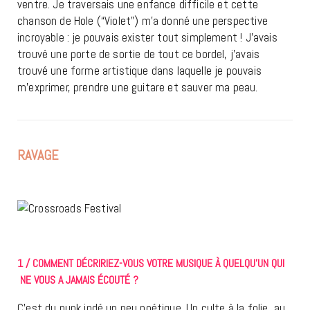
ventre. Je traversais une enfance difficile et cette
chanson de Hole (“Violet”) m’a donné une perspective
incroyable : je pouvais exister tout simplement ! J’avais
trouvé une porte de sortie de tout ce bordel, j’avais
trouvé une forme artistique dans laquelle je pouvais
m’exprimer, prendre une guitare et sauver ma peau.
RAVAGE
1 / COMMENT DÉCRIRIEZ-VOUS VOTRE MUSIQUE À QUELQU’UN QUI
NE VOUS A JAMAIS ÉCOUTÉ ?
C’est du punk indé un peu poétique. Un culte à la folie, au