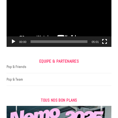
b
t
a
o
e
g
o
r
r
k
a
m
00:00
05:01
EQUIPE & PARTENAIRES
Pop & Friends
Pop & Team
TOUS NOS BON PLANS