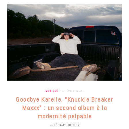
MUSIQUE
1 FÉVRIER 2026
Goodbye Karelle, “Knuckle Breaker
Maxxx” : un second album à la
modernité palpable
by
LÉONARD POTTIER