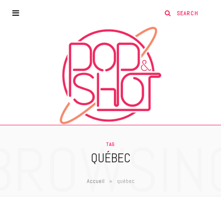
BROWSIN
TAG
QUÉBEC
»
Accueil
québec