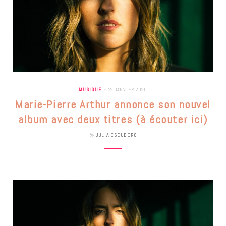
MUSIQUE
22 JANVIER 2020
Marie-Pierre Arthur annonce son nouvel
album avec deux titres (à écouter ici)
by
JULIA ESCUDERO